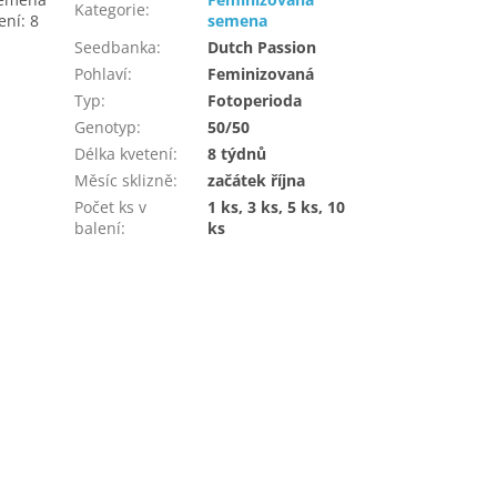
Kategorie
:
ení: 8
semena
Seedbanka
:
Dutch Passion
Pohlaví
:
Feminizovaná
Typ
:
Fotoperioda
Genotyp
:
50/50
Délka kvetení
:
8 týdnů
Měsíc sklizně
:
začátek října
Počet ks v
1 ks, 3 ks, 5 ks, 10
balení
:
ks