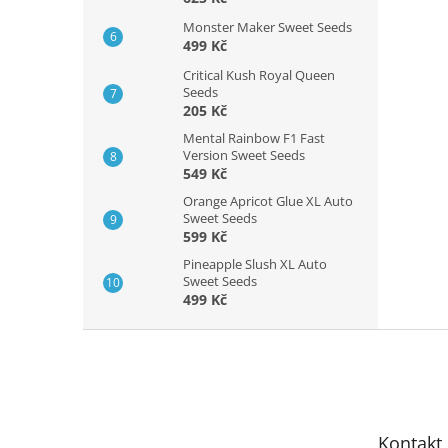
Monster Maker Sweet Seeds
499 Kč
Critical Kush Royal Queen
Seeds
205 Kč
Mental Rainbow F1 Fast
Version Sweet Seeds
549 Kč
Orange Apricot Glue XL Auto
Sweet Seeds
599 Kč
Pineapple Slush XL Auto
Sweet Seeds
499 Kč
Z
á
p
a
t
Kontakt