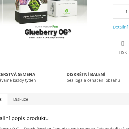
Detailní
TISK
ČERSTVÁ SEMENA
DISKRÉTNÍ BALENÍ
áváme každý týden
bez loga a označení obsahu
s
Diskuze
ailní popis produktu
berry O.G. - Dutch Passion Feminizovaná semena Fotoperiodická 