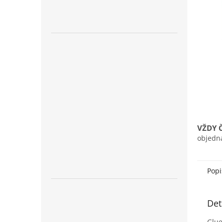
n
e
l
VŽDY 
objedn
Popi
Det
Glue