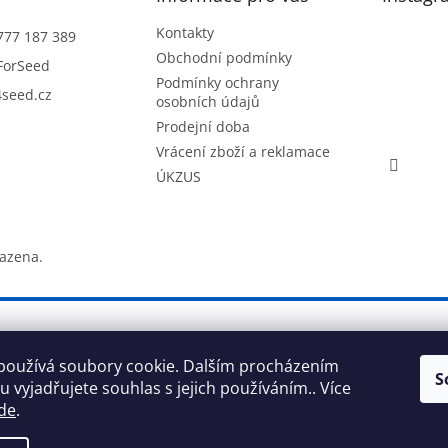
Kontakty
777 187 389
Obchodní podmínky
ForSeed
Podmínky ochrany
seed.cz
osobních údajů
Prodejní doba
Vrácení zboží a reklamace
ÚKZUS
razena.
používá soubory cookie. Dalším procházením
S
 vyjadřujete souhlas s jejich používáním.. Více
de
.