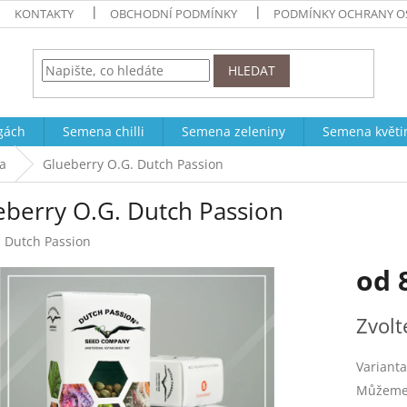
KONTAKTY
OBCHODNÍ PODMÍNKY
PODMÍNKY OCHRANY O
HLEDAT
ogách
Semena chilli
Semena zeleniny
Semena květi
a
Glueberry O.G. Dutch Passion
eberry O.G. Dutch Passion
:
Dutch Passion
od
Měrná
Zvolt
cena:
Varianta
Můžeme 