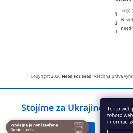
í
+420 
Need
need4
Copyright 2026
Need For Seed
. Všechna práva vyh
Stojíme za Ukrajinou ❤️
Tento web 
tohoto webu
informací
z
Prodejna je nyní zavřena
Navštivte nás osobně
Jak a čím pomoci »
Otevírací doba
Skrýt