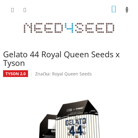
Přejít
NÁKUP
na
obsah
KOŠÍK
Gelato 44 Royal Queen Seeds x
Tyson
Značka:
Royal Queen Seeds
TYSON 2.0