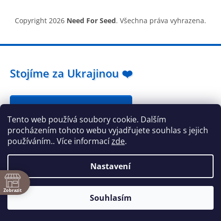
Copyright 2026
Need For Seed
. Všechna práva vyhrazena.
Stojíme za Ukrajinou ❤️
Jak a čím pomoci »
Tento web používá soubory cookie. Dalším
procházením tohoto webu vyjadřujete souhlas s jejich
používáním.. Více informací
zde
.
Nastavení
ě
Zobrazit
Souhlasím