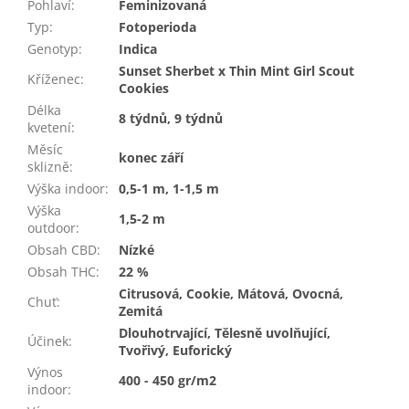
Pohlaví
:
Feminizovaná
Typ
:
Fotoperioda
Genotyp
:
Indica
Sunset Sherbet x Thin Mint Girl Scout
Kříženec
:
Cookies
Délka
8 týdnů, 9 týdnů
kvetení
:
Měsíc
konec září
sklizně
:
Výška indoor
:
0,5-1 m, 1-1,5 m
Výška
1,5-2 m
outdoor
:
Obsah CBD
:
Nízké
Obsah THC
:
22 %
Citrusová, Cookie, Mátová, Ovocná,
Chuť
:
Zemitá
Dlouhotrvající, Tělesně uvolňující,
Účinek
:
Tvořivý, Euforický
Výnos
400 - 450 gr/m2
indoor
: