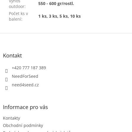
Výnos
550 - 600 gr/rostl.
outdoor
:
Počet ks v
1 ks, 3 ks, 5 ks, 10 ks
balení
:
Z
á
p
a
Kontakt
t
í
+420 777 187 389
NeedForSeed
need4seed.cz
Informace pro vás
Kontakty
Obchodní podmínky