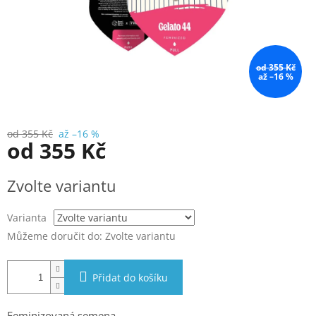
od 355 Kč
až –16 %
od 355 Kč
až –16 %
od
355 Kč
Měrná
Zvolte variantu
cena:
Varianta
Můžeme doručit do:
Zvolte variantu
Přidat do košíku
Feminizovaná semena