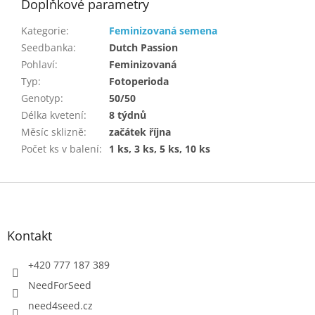
Doplňkové parametry
Kategorie
:
Feminizovaná semena
Seedbanka
:
Dutch Passion
Pohlaví
:
Feminizovaná
Typ
:
Fotoperioda
Genotyp
:
50/50
Délka kvetení
:
8 týdnů
Měsíc sklizně
:
začátek října
Počet ks v balení
:
1 ks, 3 ks, 5 ks, 10 ks
Z
á
p
a
Kontakt
t
í
+420 777 187 389
NeedForSeed
need4seed.cz