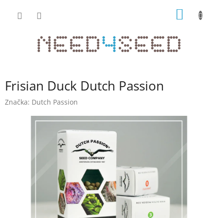
Přejít
NÁKUP
na
obsah
KOŠÍK
Frisian Duck Dutch Passion
Značka:
Dutch Passion