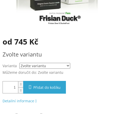
od
745 Kč
Měrná
Zvolte variantu
cena:
Varianta
Můžeme doručit do:
Zvolte variantu
Přidat do košíku
Detailní informace