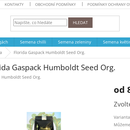
KONTAKTY
OBCHODNÍ PODMÍNKY
PODMÍNKY OCHRANY O
HLEDAT
ogách
Semena chilli
Semena zeleniny
Semena květi
a
Florida Gaspack Humboldt Seed Org.
rida Gaspack Humboldt Seed Org.
:
Humboldt Seed Org.
od
Měrná
Zvolt
cena:
Varianta
Můžeme 