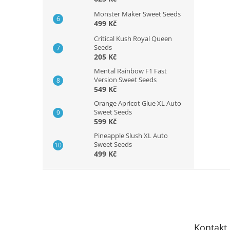
Monster Maker Sweet Seeds
499 Kč
Critical Kush Royal Queen
Seeds
205 Kč
Mental Rainbow F1 Fast
Version Sweet Seeds
549 Kč
Orange Apricot Glue XL Auto
Sweet Seeds
599 Kč
Pineapple Slush XL Auto
Sweet Seeds
499 Kč
Z
á
p
a
t
Kontakt