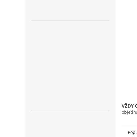
n
e
l
VŽDY 
objedn
Popi