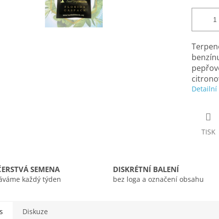
Terpen
benzínu
pepřov
citrono
Detailní
TISK
ČERSTVÁ SEMENA
DISKRÉTNÍ BALENÍ
áváme každý týden
bez loga a označení obsahu
s
Diskuze