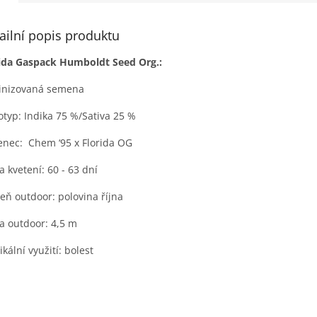
ailní popis produktu
ida Gaspack Humboldt Seed Org.:
inizovaná semena
typ: Indika 75 %/Sativa 25 %
enec: Chem ‘95 x Florida OG
a kvetení: 60 - 63 dní
zeň outdoor: polovina října
a outdoor: 4,5 m
kální využití: bolest