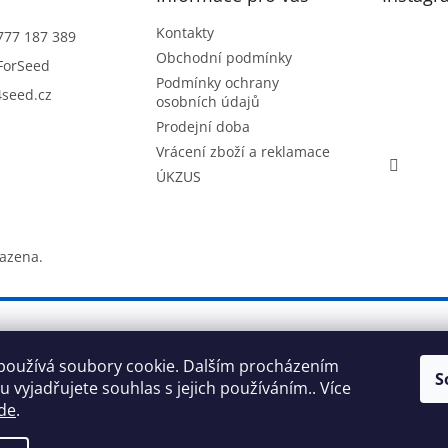
Kontakty
777 187 389
Obchodní podmínky
ForSeed
Podmínky ochrany
seed.cz
osobních údajů
Prodejní doba
Vrácení zboží a reklamace
ÚKZUS
razena.
používá soubory cookie. Dalším procházením
S
 vyjadřujete souhlas s jejich používáním.. Více
de
.