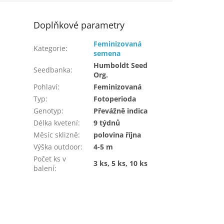
Doplňkové parametry
Feminizovaná
Kategorie
:
semena
Humboldt Seed
Seedbanka
:
Org.
Pohlaví
:
Feminizovaná
Typ
:
Fotoperioda
Genotyp
:
Převážně indica
Délka kvetení
:
9 týdnů
Měsíc sklizně
:
polovina října
Výška outdoor
:
4-5 m
Počet ks v
3 ks, 5 ks, 10 ks
balení
: