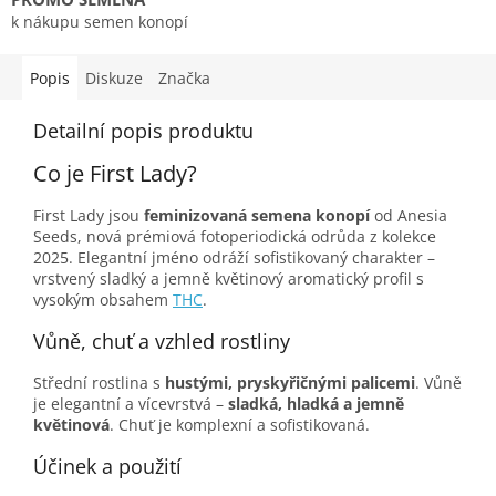
k nákupu semen konopí
Popis
Diskuze
Značka
Detailní popis produktu
Co je First Lady?
First Lady jsou
feminizovaná semena konopí
od Anesia
Seeds, nová prémiová fotoperiodická odrůda z kolekce
2025. Elegantní jméno odráží sofistikovaný charakter –
vrstvený sladký a jemně květinový aromatický profil s
vysokým obsahem
THC
.
Vůně, chuť a vzhled rostliny
Střední rostlina s
hustými, pryskyřičnými palicemi
. Vůně
je elegantní a vícevrstvá –
sladká, hladká a jemně
květinová
. Chuť je komplexní a sofistikovaná.
Účinek a použití