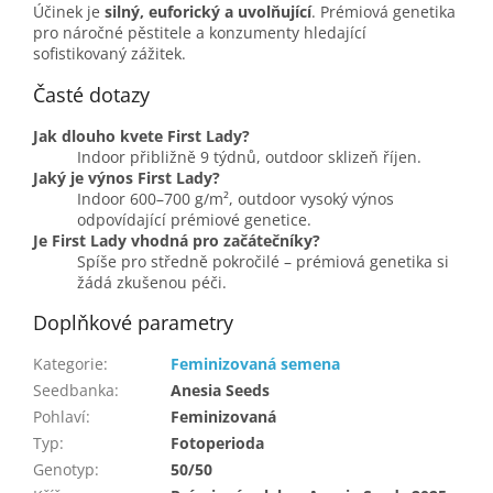
Účinek je
silný, euforický a uvolňující
. Prémiová genetika
pro náročné pěstitele a konzumenty hledající
sofistikovaný zážitek.
Časté dotazy
Jak dlouho kvete First Lady?
Indoor přibližně 9 týdnů, outdoor sklizeň říjen.
Jaký je výnos First Lady?
Indoor 600–700 g/m², outdoor vysoký výnos
odpovídající prémiové genetice.
Je First Lady vhodná pro začátečníky?
Spíše pro středně pokročilé – prémiová genetika si
žádá zkušenou péči.
Doplňkové parametry
Kategorie
:
Feminizovaná semena
Seedbanka
:
Anesia Seeds
Pohlaví
:
Feminizovaná
Typ
:
Fotoperioda
Genotyp
:
50/50