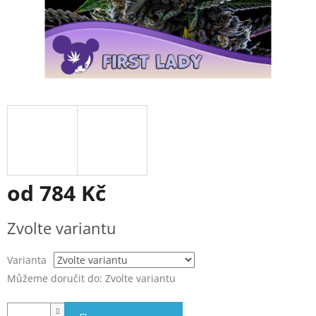
od
784 Kč
Měrná
Zvolte variantu
cena:
Varianta
Můžeme doručit do:
Zvolte variantu