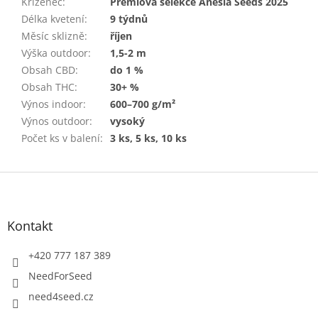
Kříženec
:
Prémiová selekce Anesia Seeds 2025
Délka kvetení
:
9 týdnů
Měsíc sklizně
:
říjen
Výška outdoor
:
1,5-2 m
Obsah CBD
:
do 1 %
Obsah THC
:
30+ %
Výnos indoor
:
600–700 g/m²
Výnos outdoor
:
vysoký
Počet ks v balení
:
3 ks, 5 ks, 10 ks
Z
á
p
a
Kontakt
t
í
+420 777 187 389
NeedForSeed
need4seed.cz