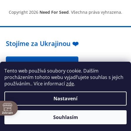
Copyright 2026
Need For Seed
. Všechna práva vyhrazena.
Stojíme za Ukrajinou ❤️
Jak a čím pomoci »
Tento web používá soubory cookie. Dalším
procházením tohoto webu vyjadřujete souhlas s jejich
používáním.. Více informací
zde
.
Nastavení
ě
Zobrazit
Souhlasím