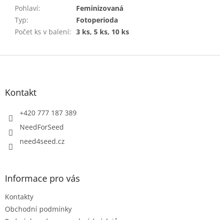
Pohlaví
:
Feminizovaná
Typ
:
Fotoperioda
Počet ks v balení
:
3 ks, 5 ks, 10 ks
Z
á
p
a
Kontakt
t
í
+420 777 187 389
NeedForSeed
need4seed.cz
Informace pro vás
Kontakty
Obchodní podmínky