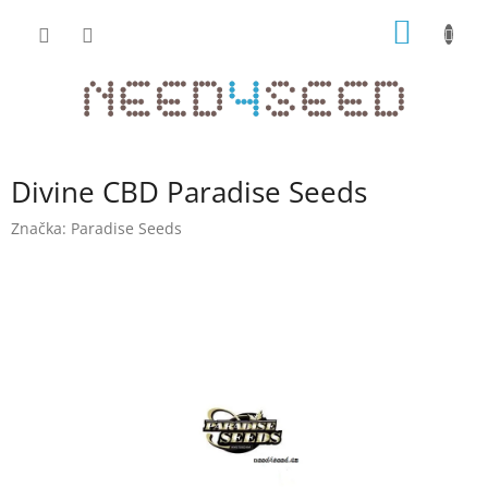
Přejít
NÁKUP
na
obsah
KOŠÍK
Divine CBD Paradise Seeds
Značka:
Paradise Seeds