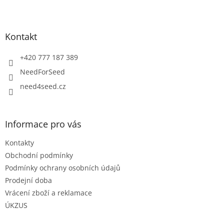
Z
á
p
a
Kontakt
t
í
+420 777 187 389
NeedForSeed
need4seed.cz
Informace pro vás
Kontakty
Obchodní podmínky
Podmínky ochrany osobních údajů
Prodejní doba
Vrácení zboží a reklamace
ÚKZUS