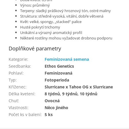
Výnos: průměrný
Terpeny: sladký práškový hroznový tón, ostré maliny
Struktura: středně vysoká, vitální, dobře větvená
Květ: velké, spongy, „stacked“ palice
Husté pokrytí trichomy
Unikátní a výrazný aromatický profil
Některé rostliny mohou vyžadovat drobnou podporu
Doplňkové parametry
Kategorie
:
Feminizovaná semena
Seedbanka
:
Ethos Genetics
Pohlaví
:
Feminizovaná
Typ
:
Fotoperioda
Kříženec
:
Slurricane x Tahoe OG x Slurricane
Délka kvetení
:
8 týdnů, 9 týdnů, 10 týdnů
Chuť
:
Ovocná
Vlastnosti
:
Něco jiného
Počet ks v balení
:
5 ks