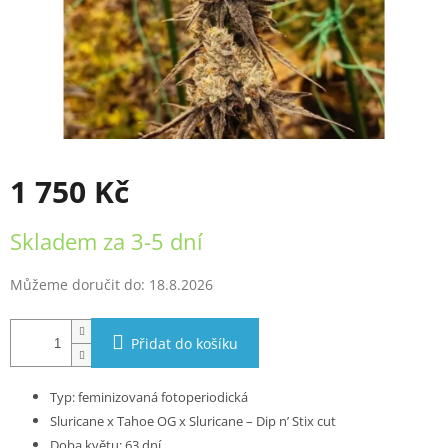
1 750 Kč
Měrná
Skladem za 3-5 dní
cena:
Můžeme doručit do:
18.8.2026
Přidat do košíku
Typ: feminizovaná fotoperiodická
Sluricane x Tahoe OG x Sluricane – Dip n’ Stix cut
Doba květu: 63 dní