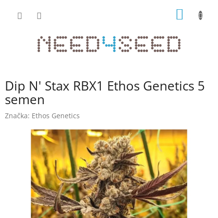
Přejít
NÁKUP
na
obsah
KOŠÍK
Dip N' Stax RBX1 Ethos Genetics 5
semen
Značka:
Ethos Genetics