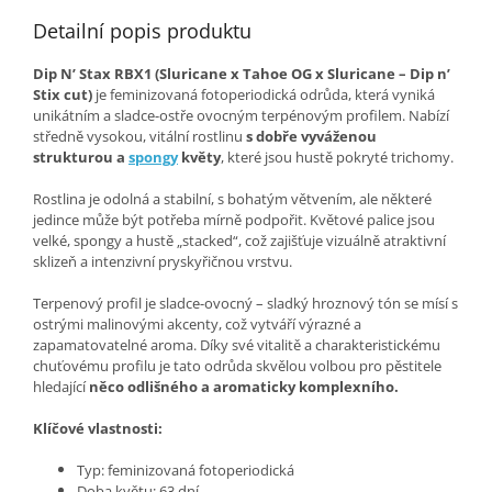
Detailní popis produktu
Dip N’ Stax RBX1 (Sluricane x Tahoe OG x Sluricane – Dip n’
Stix cut)
je feminizovaná fotoperiodická odrůda, která vyniká
unikátním a sladce-ostře ovocným terpénovým profilem. Nabízí
středně vysokou, vitální rostlinu
s dobře vyváženou
strukturou a
spongy
květy
, které jsou hustě pokryté trichomy.
Rostlina je odolná a stabilní, s bohatým větvením, ale některé
jedince může být potřeba mírně podpořit. Květové palice jsou
velké, spongy a hustě „stacked“, což zajišťuje vizuálně atraktivní
sklizeň a intenzivní pryskyřičnou vrstvu.
Terpenový profil je sladce-ovocný – sladký hroznový tón se mísí s
ostrými malinovými akcenty, což vytváří výrazné a
zapamatovatelné aroma. Díky své vitalitě a charakteristickému
chuťovému profilu je tato odrůda skvělou volbou pro pěstitele
hledající
něco odlišného a aromaticky komplexního.
Klíčové vlastnosti:
Typ: feminizovaná fotoperiodická
Doba květu: 63 dní