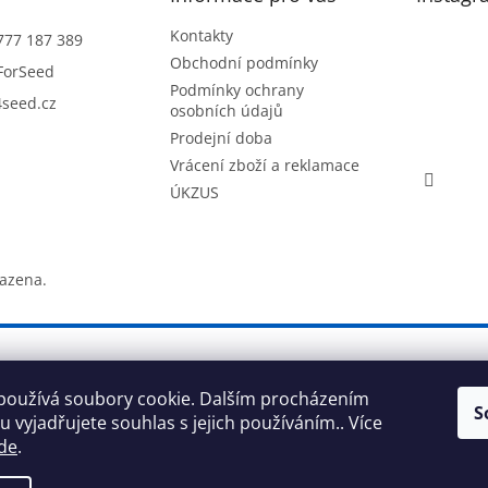
Kontakty
777 187 389
Obchodní podmínky
ForSeed
Podmínky ochrany
seed.cz
osobních údajů
Prodejní doba
Vrácení zboží a reklamace
ÚKZUS
razena.
používá soubory cookie. Dalším procházením
S
 vyjadřujete souhlas s jejich používáním.. Více
de
.