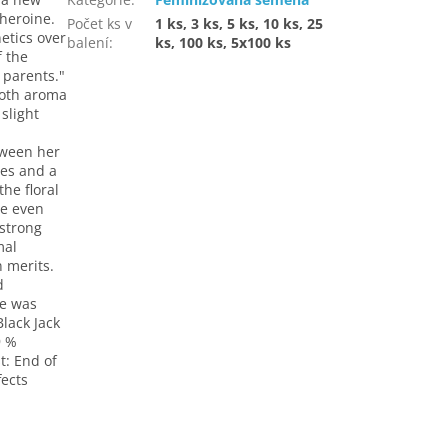
rheroine.
Počet ks v
1 ks, 3 ks, 5 ks, 10 ks, 25
etics over
balení
:
ks, 100 ks, 5x100 ks
f the
 parents."
both aroma
slight
tween her
mes and a
he floral
se even
 strong
mal
 merits.
d
he was
lack Jack
9 %
: End of
fects