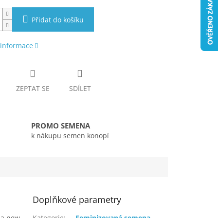
Přidat do košíku
 informace
ZEPTAT SE
SDÍLET
PROMO SEMENA
k nákupu semen konopí
Doplňkové parametry
 a new
Kategorie
:
Feminizovaná semena