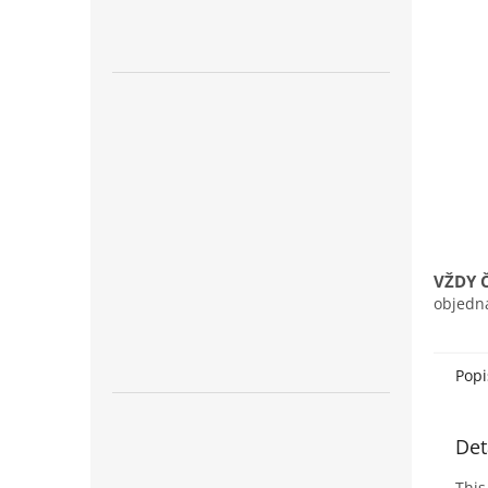
n
e
l
VŽDY 
objedn
Popi
Det
This