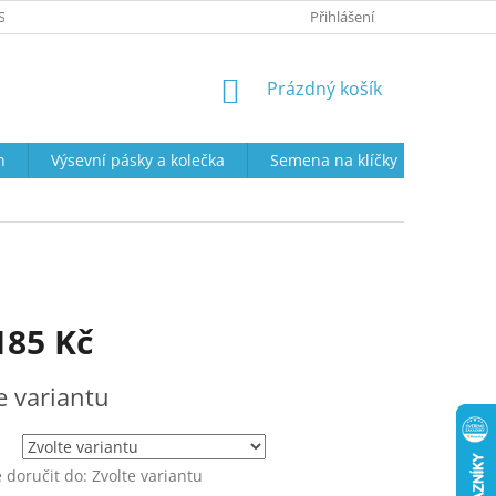
SOBNÍCH ÚDAJŮ
PRODEJNÍ DOBA
VRÁCENÍ ZBOŽÍ A REKLAMAC
Přihlášení
NÁKUPNÍ
Prázdný košík
KOŠÍK
n
Výsevní pásky a kolečka
Semena na klíčky
Semena
185 Kč
e variantu
doručit do:
Zvolte variantu