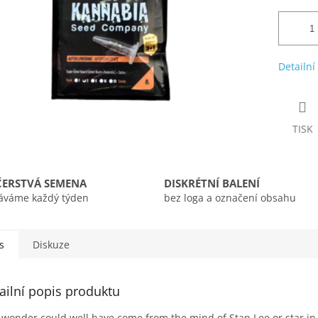
Detailní
TISK
ČERSTVÁ SEMENA
DISKRÉTNÍ BALENÍ
áváme každý týden
bez loga a označení obsahu
s
Diskuze
ailní popis produktu
 wonder could well have come from the mind of Stan Lee or star in