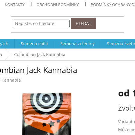
KONTAKTY
OBCHODNÍ PODMÍNKY
PODMÍNKY OCHRANY O
HLEDAT
ogách
Semena chilli
Semena zeleniny
Semena květi
a
Colombian Jack Kannabia
ombian Jack Kannabia
:
Kannabia
od
Měrná
Zvolt
cena:
Varianta
Můžeme 