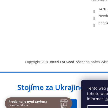
í
+420 
Need
need4
Copyright 2026
Need For Seed
. Všechna práva vyh
Stojíme za Ukrajinou ❤️
Tento web 
tohoto webu
informací
z
Prodejna je nyní zavřena
Navštivte nás osobně
Jak a čím pomoci »
Otevírací doba
Skrýt