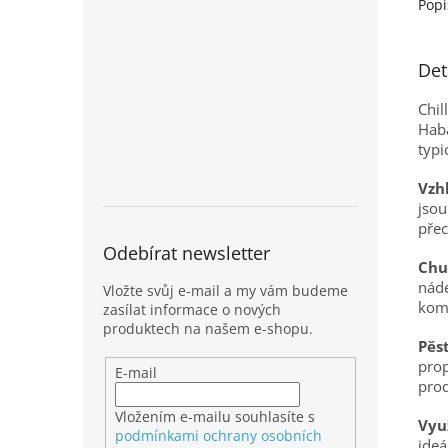
Popi
Det
Chil
Haba
typi
Vzhl
jsou
přec
Odebírat newsletter
Chu
náde
Vložte svůj e-mail a my vám budeme
kom
zasílat informace o nových
produktech na našem e-shopu.
Pěs
prop
E-mail
prod
Vložením e-mailu souhlasíte s
Využ
podmínkami ochrany osobních
ideá