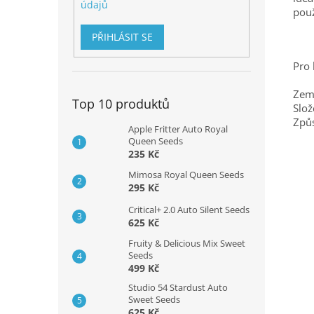
údajů
použ
PŘIHLÁSIT SE
Pro 
Zem
Top 10 produktů
Slož
Způs
Apple Fritter Auto Royal
Queen Seeds
235 Kč
Mimosa Royal Queen Seeds
295 Kč
Critical+ 2.0 Auto Silent Seeds
625 Kč
Fruity & Delicious Mix Sweet
Seeds
499 Kč
Studio 54 Stardust Auto
Sweet Seeds
625 Kč