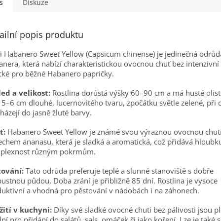
s
Diskuze
ailní popis produktu
li Habanero Sweet Yellow (Capsicum chinense) je jedinečná odrůd
nera, která nabízí charakteristickou ovocnou chuť bez intenzivní 
cké pro běžné Habanero papričky.
ed a velikost:
Rostlina dorůstá výšky 60–90 cm a má husté olist
 5–6 cm dlouhé, lucernovitého tvaru, zpočátku světle zelené, při 
házejí do jasně žluté barvy.
ť:
Habanero Sweet Yellow je známé svou výraznou ovocnou chutí
chem ananasu, která je sladká a aromatická, což přidává hloubk
plexnost různým pokrmům.
tování:
Tato odrůda preferuje teplé a slunné stanoviště s dobře
ustnou půdou. Doba zrání je přibližně 85 dní. Rostlina je vysoce
uktivní a vhodná pro pěstování v nádobách i na záhonech.
ití v kuchyni:
Díky své sladké ovocné chuti bez pálivosti jsou p
lní pro přidání do salátů, sals, omáček či jako koření. Lze je také s