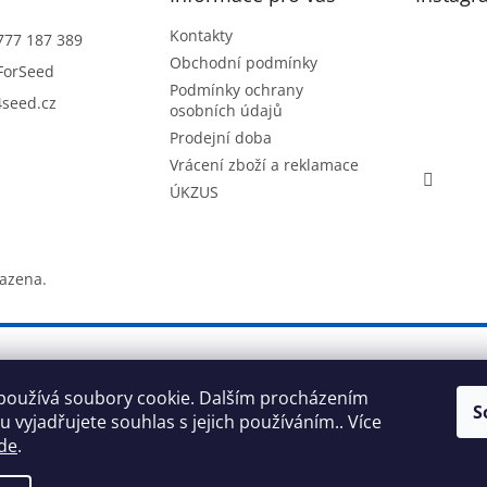
Kontakty
777 187 389
Obchodní podmínky
ForSeed
Podmínky ochrany
seed.cz
osobních údajů
Prodejní doba
Vrácení zboží a reklamace
ÚKZUS
razena.
používá soubory cookie. Dalším procházením
S
 vyjadřujete souhlas s jejich používáním.. Více
de
.