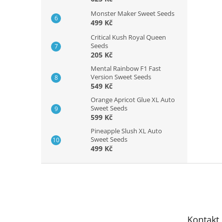
Monster Maker Sweet Seeds
499 Kč
Critical Kush Royal Queen
Seeds
205 Kč
Mental Rainbow F1 Fast
Version Sweet Seeds
549 Kč
Orange Apricot Glue XL Auto
Sweet Seeds
599 Kč
Pineapple Slush XL Auto
Sweet Seeds
499 Kč
Z
á
p
a
t
Kontakt