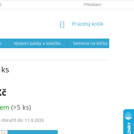
SOBNÍCH ÚDAJŮ
PRODEJNÍ DOBA
VRÁCENÍ ZBOŽÍ A REKLAMAC
Přihlášení
NÁKUPNÍ
Prázdný košík
KOŠÍK
n
Výsevní pásky a kolečka
Semena na klíčky
Semena
 ks
Kč
dem
(>5 ks)
doručit do:
11.8.2026