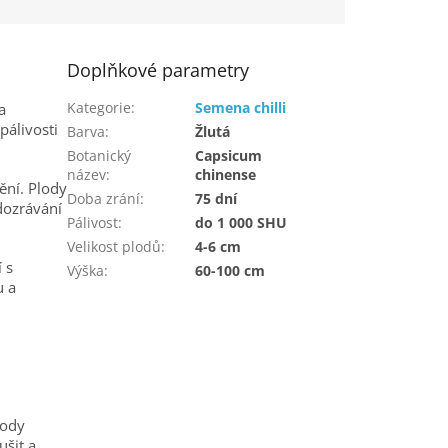
Doplňkové parametry
Kategorie
:
Semena chilli
a
pálivosti
Barva
:
Žlutá
Botanický
Capsicum
název
:
chinense
ění. Plody
Doba zrání
:
75 dní
dozrávání
Pálivost
:
do 1 000 SHU
Velikost plodů
:
4-6 cm
 s
Výška
:
60-100 cm
u a
lody
ušit a