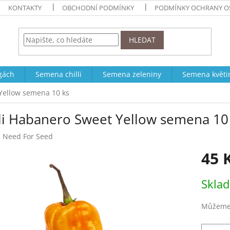
KONTAKTY
OBCHODNÍ PODMÍNKY
PODMÍNKY OCHRANY O
HLEDAT
ogách
Semena chilli
Semena zeleniny
Semena květi
 Yellow semena 10 ks
lli Habanero Sweet Yellow semena 10
:
Need For Seed
45 
Měrná
Skla
cena:
Můžeme 