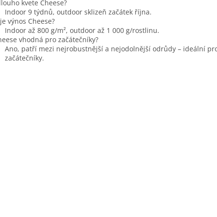
dlouho kvete Cheese?
Indoor 9 týdnů, outdoor sklizeň začátek října.
 je výnos Cheese?
Indoor až 800 g/m², outdoor až 1 000 g/rostlinu.
heese vhodná pro začátečníky?
Ano, patří mezi nejrobustnější a nejodolnější odrůdy – ideální pr
začátečníky.