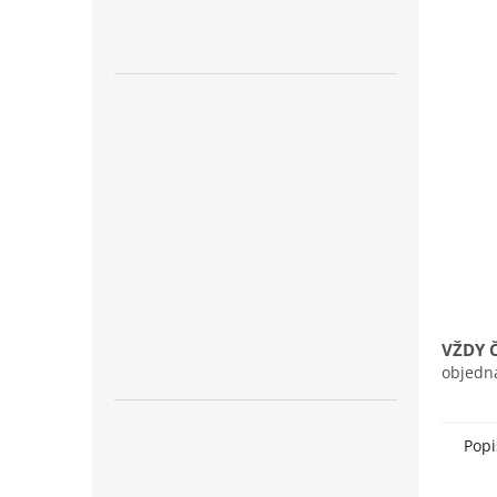
n
e
l
VŽDY 
objedn
Popi