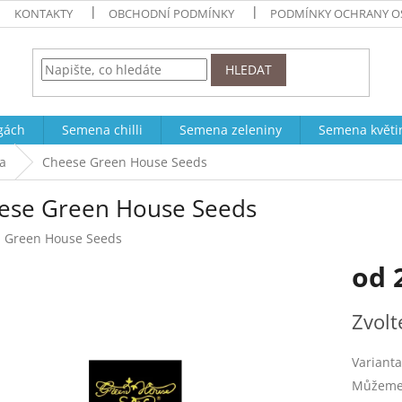
KONTAKTY
OBCHODNÍ PODMÍNKY
PODMÍNKY OCHRANY O
HLEDAT
ogách
Semena chilli
Semena zeleniny
Semena květi
a
Cheese Green House Seeds
ese Green House Seeds
:
Green House Seeds
od
Měrná
Zvolt
cena:
Varianta
Můžeme 