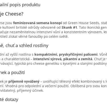
ailní popis produktu
je Cheese?
ese jsou
feminizovaná semena konopí
od Green House Seeds, stab
e kultovní britské odrůdy odvozené od
Skunk #1
. Tato ikonická gen
ačuje nezaměnitelnou intenzivní vůní a konzistentním výnosem, kte
tiletí získal věrné fanoušky po celém světě.
ě, chuť a vzhled rostliny
dní až vyšší rostlina s
kompaktními, pryskyřičnými palicemi
. Vůně
á a charakteristická –
intenzivní sýrová, pikantní a zemitá
. Chuť je
rvávající, typická pro cheese genetiku s kyselými a slanými podtóny
nek a použití
ek je
příjemně vyvážený
– uvolňující tělesný efekt kombinovaný s 
rií. Vhodná pro odpolední a večerní použití. Oblíbená pro svou kon
vídatelný, příjemný účinek.
té dotazy