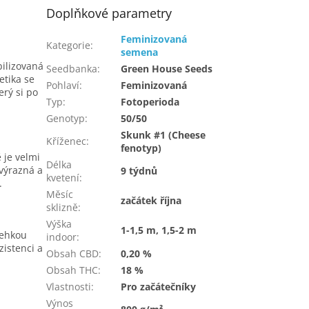
Doplňkové parametry
Feminizovaná
Kategorie
:
semena
ilizovaná
Seedbanka
:
Green House Seeds
etika se
Pohlaví
:
Feminizovaná
rý si po
Typ
:
Fotoperioda
Genotyp
:
50/50
Skunk #1 (Cheese
Kříženec
:
fenotyp)
 je velmi
Délka
 výrazná a
9 týdnů
kvetení
:
.
Měsíc
začátek října
sklizně
:
Výška
1-1,5 m, 1,5-2 m
lehkou
indoor
:
zistenci a
Obsah CBD
:
0,20 %
Obsah THC
:
18 %
Vlastnosti
:
Pro začátečníky
Výnos