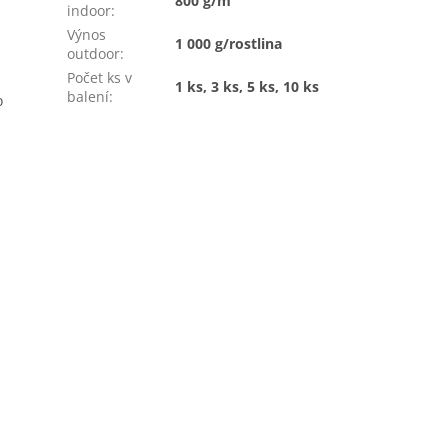
800 g/m²
indoor
:
Výnos
1 000 g/rostlina
outdoor
:
Počet ks v
1 ks, 3 ks, 5 ks, 10 ks
balení
:
o