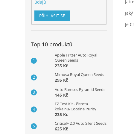
Jak 
údajů
Jaký
PŘIHLÁSIT SE
Je C
Top 10 produktů
Apple Fritter Auto Royal
Queen Seeds
235 Kč
Mimosa Royal Queen Seeds
295 Kč
Auto Ramses Pyramid Seeds
145 Kč
EZ Test Kit - čistota
kokainu/Cocaine Purity
235 Kč
Critical+ 2.0 Auto Silent Seeds
625 Kč