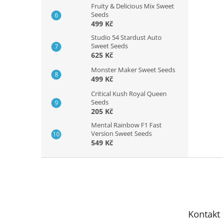
Fruity & Delicious Mix Sweet
Seeds
499 Kč
Studio 54 Stardust Auto
Sweet Seeds
625 Kč
Monster Maker Sweet Seeds
499 Kč
Critical Kush Royal Queen
Seeds
205 Kč
Mental Rainbow F1 Fast
Version Sweet Seeds
549 Kč
Z
á
p
a
t
Kontakt
í