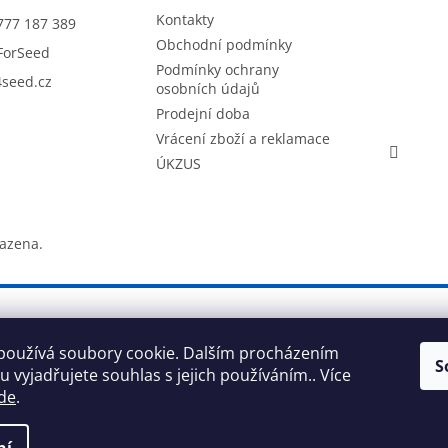
Kontakty
777 187 389
Obchodní podmínky
ForSeed
Podmínky ochrany
seed.cz
osobních údajů
Prodejní doba
Vrácení zboží a reklamace
ÚKZUS
razena.
používá soubory cookie. Dalším procházením
S
 vyjadřujete souhlas s jejich používáním.. Více
de
.