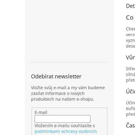
Det
Co 
Che
verz
vyzn
dese
Vůn
Stře
siln
Odebírat newsletter
přet
Vložte svůj e-mail a my vám budeme
Úči
zasílat informace o nových
produktech na našem e-shopu.
Účin
eufo
E-mail
před
Čas
Vložením e-mailu souhlasíte s
podmínkami ochrany osobních