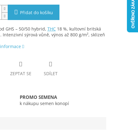
Přidat do košíku
od GHS – 50/50 hybrid,
THC
18 %, kultovní britská
. Intenzivní sýrová vůně, výnos až 800 g/m², sklizeň
 informace
ZEPTAT SE
SDÍLET
PROMO SEMENA
k nákupu semen konopí