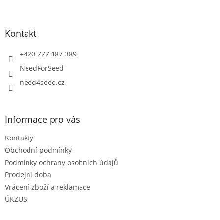
Z
á
p
a
Kontakt
t
í
+420 777 187 389
NeedForSeed
need4seed.cz
Informace pro vás
Kontakty
Obchodní podmínky
Podmínky ochrany osobních údajů
Prodejní doba
Vrácení zboží a reklamace
ÚKZUS