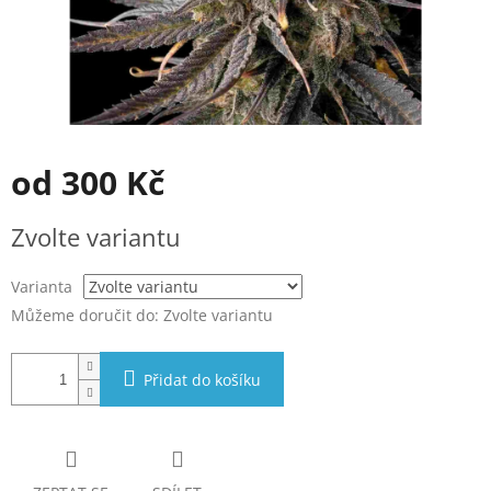
od
300 Kč
Měrná
Zvolte variantu
cena:
Varianta
Můžeme doručit do:
Zvolte variantu
Přidat do košíku