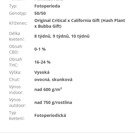
Typ
:
Fotoperioda
Genotyp
:
50/50
Original Critical x California Gift (Hash Plant
Kříženec
:
x Bubba Gift)
Délka
8 týdnů, 9 týdnů, 10 týdnů
kvetení
:
Obsah
0-1 %
CBD
:
Obsah
16-24 %
THC
:
Výška
:
Vysoká
Chuť
:
ovocná, skunková
Výnos
nad 600 g/m²
indoor
:
Výnos
nad 750 g/rostlina
outdoor
:
Typ
Fotoperiodická
kvetení
: