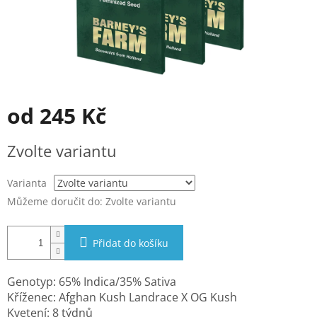
od
245 Kč
Měrná
Zvolte variantu
cena:
Varianta
Můžeme doručit do:
Zvolte variantu
Přidat do košíku
Genotyp: 65% Indica/35% Sativa
Kříženec: Afghan Kush Landrace X OG Kush
Kvetení: 8 týdnů