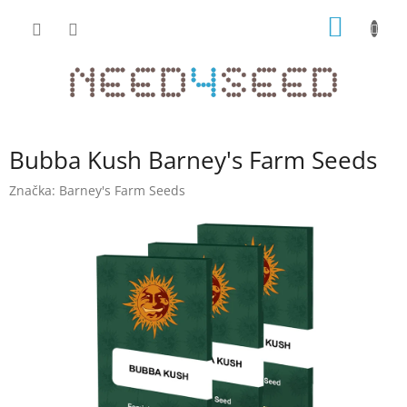
Přejít
NÁKUP
na
obsah
KOŠÍK
Bubba Kush Barney's Farm Seeds
Značka:
Barney's Farm Seeds