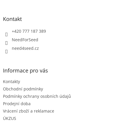
á
p
a
Kontakt
t
í
+420 777 187 389
NeedForSeed
need4seed.cz
Informace pro vás
Kontakty
Obchodní podmínky
Podmínky ochrany osobních údajů
Prodejní doba
Vrácení zboží a reklamace
ÚKZUS