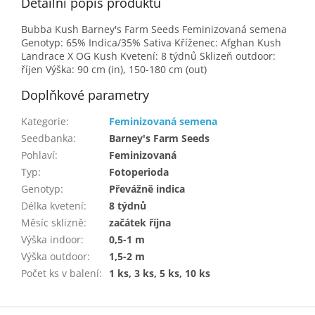
Detailní popis produktu
Bubba Kush Barney's Farm Seeds Feminizovaná semena
Genotyp: 65% Indica/35% Sativa Kříženec: Afghan Kush
Landrace X OG Kush Kvetení: 8 týdnů Sklizeň outdoor:
říjen Výška: 90 cm (in), 150-180 cm (out)
Doplňkové parametry
Kategorie
:
Feminizovaná semena
Seedbanka
:
Barney's Farm Seeds
Pohlaví
:
Feminizovaná
Typ
:
Fotoperioda
Genotyp
:
Převážně indica
Délka kvetení
:
8 týdnů
Měsíc sklizně
:
začátek října
Výška indoor
:
0,5-1 m
Výška outdoor
:
1,5-2 m
Počet ks v balení
:
1 ks, 3 ks, 5 ks, 10 ks
Z