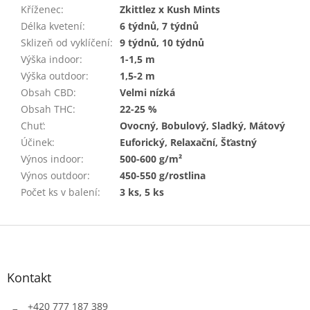
Kříženec
:
Zkittlez x Kush Mints
Délka kvetení
:
6 týdnů, 7 týdnů
Sklizeň od vyklíčení
:
9 týdnů, 10 týdnů
Výška indoor
:
1-1,5 m
Výška outdoor
:
1,5-2 m
Obsah CBD
:
Velmi nízká
Obsah THC
:
22-25 %
Chuť
:
Ovocný, Bobulový, Sladký, Mátový
Účinek
:
Euforický, Relaxační, Šťastný
Výnos indoor
:
500-600 g/m²
Výnos outdoor
:
450-550 g/rostlina
Počet ks v balení
:
3 ks, 5 ks
Z
á
p
a
Kontakt
t
í
+420 777 187 389