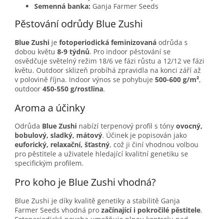
Semenná banka:
Ganja Farmer Seeds
Pěstování odrůdy Blue Zushi
Blue Zushi
je
fotoperiodická feminizovaná
odrůda s
dobou květu
8-9 týdnů
. Pro indoor pěstování se
osvědčuje světelný režim 18/6 ve fázi růstu a 12/12 ve fázi
květu. Outdoor sklizeň probíhá zpravidla na konci září až
v polovině října. Indoor výnos se pohybuje
500-600 g/m²
,
outdoor
450-550 g/rostlina
.
Aroma a účinky
Odrůda
Blue Zushi
nabízí terpenový profil s tóny
ovocný,
bobulový, sladký, mátový
. Účinek je popisován jako
euforický, relaxační, šťastný
, což ji činí vhodnou volbou
pro pěstitele a uživatele hledající kvalitní genetiku se
specifickým profilem.
Pro koho je Blue Zushi vhodná?
Blue Zushi je díky kvalitě genetiky a stabilitě Ganja
Farmer Seeds vhodná pro
začínající i pokročilé pěstitele
.