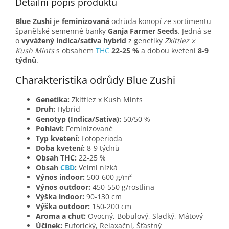
Detailní popis produktu
Blue Zushi
je
feminizovaná
odrůda konopí ze sortimentu
španělské semenné banky
Ganja Farmer Seeds
. Jedná se
o
vyvážený indica/sativa hybrid
z genetiky
Zkittlez x
Kush Mints
s obsahem
THC
22-25 %
a dobou kvetení
8-9
týdnů
.
Charakteristika odrůdy Blue Zushi
Genetika:
Zkittlez x Kush Mints
Druh:
Hybrid
Genotyp (Indica/Sativa):
50/50 %
Pohlaví:
Feminizované
Typ kvetení:
Fotoperioda
Doba kvetení:
8-9 týdnů
Obsah THC:
22-25 %
Obsah
CBD
:
Velmi nízká
Výnos indoor:
500-600 g/m²
Výnos outdoor:
450-550 g/rostlina
Výška indoor:
90-130 cm
Výška outdoor:
150-200 cm
Aroma a chuť:
Ovocný, Bobulový, Sladký, Mátový
Účinek:
Euforický, Relaxační, Šťastný