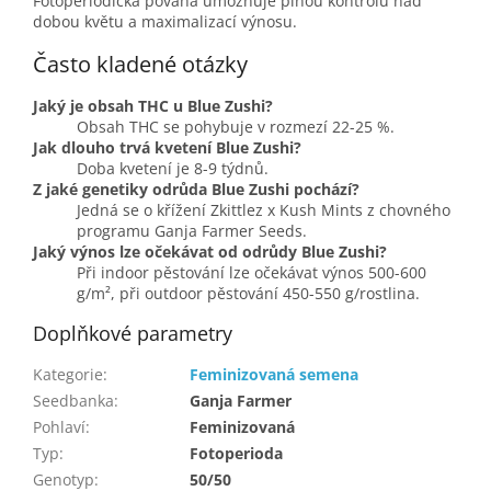
Fotoperiodická povaha umožňuje plnou kontrolu nad
dobou květu a maximalizací výnosu.
Často kladené otázky
Jaký je obsah THC u Blue Zushi?
Obsah THC se pohybuje v rozmezí 22-25 %.
Jak dlouho trvá kvetení Blue Zushi?
Doba kvetení je 8-9 týdnů.
Z jaké genetiky odrůda Blue Zushi pochází?
Jedná se o křížení Zkittlez x Kush Mints z chovného
programu Ganja Farmer Seeds.
Jaký výnos lze očekávat od odrůdy Blue Zushi?
Při indoor pěstování lze očekávat výnos 500-600
g/m², při outdoor pěstování 450-550 g/rostlina.
Doplňkové parametry
Kategorie
:
Feminizovaná semena
Seedbanka
:
Ganja Farmer
Pohlaví
:
Feminizovaná
Typ
:
Fotoperioda
Genotyp
:
50/50