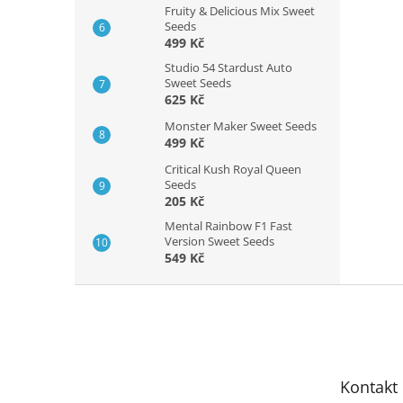
Fruity & Delicious Mix Sweet
Seeds
499 Kč
Studio 54 Stardust Auto
Sweet Seeds
625 Kč
Monster Maker Sweet Seeds
499 Kč
Critical Kush Royal Queen
Seeds
205 Kč
Mental Rainbow F1 Fast
Version Sweet Seeds
549 Kč
Z
á
p
a
t
Kontakt
í