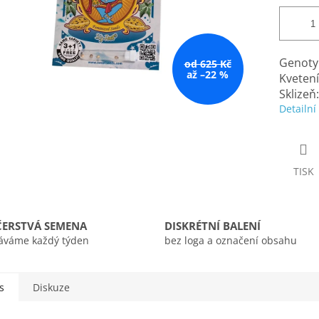
Genotyp
od 625 Kč
až –22 %
Kvetení
Sklizeň
Detailní
TISK
ČERSTVÁ SEMENA
DISKRÉTNÍ BALENÍ
áváme každý týden
bez loga a označení obsahu
s
Diskuze