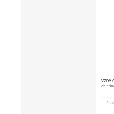
n
e
l
VŽDY 
objedn
Popi