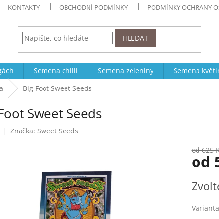
KONTAKTY
OBCHODNÍ PODMÍNKY
PODMÍNKY OCHRANY O
HLEDAT
ogách
Semena chilli
Semena zeleniny
Semena květi
a
Big Foot Sweet Seeds
 Foot Sweet Seeds
Značka:
Sweet Seeds
od 625 
od
Měrná
Zvolt
cena:
Varianta