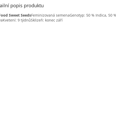
ailní popis produktu
Food Sweet Seeds
Feminizovaná semenaGenotyp: 50 % Indica, 50 
vaKvetení: 9 týdnůSklizeň: konec září