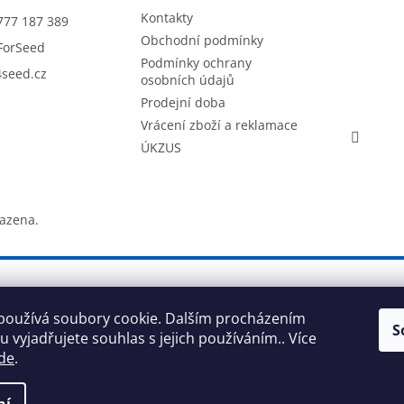
Kontakty
777 187 389
Obchodní podmínky
ForSeed
Podmínky ochrany
seed.cz
osobních údajů
Prodejní doba
Vrácení zboží a reklamace
ÚKZUS
razena.
používá soubory cookie. Dalším procházením
S
 vyjadřujete souhlas s jejich používáním.. Více
de
.