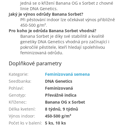
Jedná se o křížení Banana OG x Sorbet z chovné
linie DNA Genetics.
Jaký je výnos odrůdy Banana Sorbet?
Při pěstování indoor lze očekávat výnos přibližně
450-500 g/m².
Pro koho je odrůda Banana Sorbet vhodná?
Banana Sorbet je díky své stabilitě a kvalitě
genetiky DNA Genetics vhodná pro začínající i
pokročilé pěstitele, kteří hledají spolehlivou
feminizovaná odrůdu.
Doplňkové parametry
Kategorie
:
Feminizovaná semena
Seedbanka
:
DNA Genetics
Pohlaví
:
Feminizovaná
Genotyp
:
Převážně indica
Kříženec
:
Banana OG x Sorbet
Délka kvetení
:
8 týdnů, 9 týdnů
Výnos indoor
:
450-500 g/m²
Počet ks v balení
:
5 ks, 10 ks