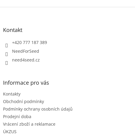
Z
á
p
a
Kontakt
t
í
+420 777 187 389
NeedForSeed
need4seed.cz
Informace pro vás
Kontakty
Obchodní podmínky
Podmínky ochrany osobních údajů
Prodejní doba
Vrácení zboží a reklamace
ÚKZUS