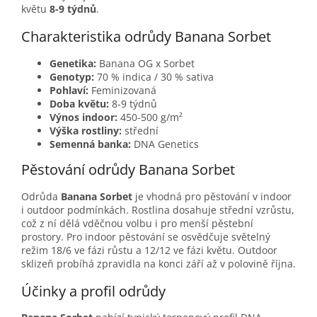
květu
8-9 týdnů
.
Charakteristika odrůdy Banana Sorbet
Genetika:
Banana OG x Sorbet
Genotyp:
70 % indica / 30 % sativa
Pohlaví:
Feminizovaná
Doba květu:
8-9 týdnů
Výnos indoor:
450-500 g/m²
Výška rostliny:
střední
Semenná banka:
DNA Genetics
Pěstování odrůdy Banana Sorbet
Odrůda
Banana Sorbet
je vhodná pro pěstování v indoor
i outdoor podmínkách. Rostlina dosahuje střední vzrůstu,
což z ní dělá vděčnou volbu i pro menší pěstební
prostory. Pro indoor pěstování se osvědčuje světelný
režim 18/6 ve fázi růstu a 12/12 ve fázi květu. Outdoor
sklizeň probíhá zpravidla na konci září až v polovině října.
Účinky a profil odrůdy