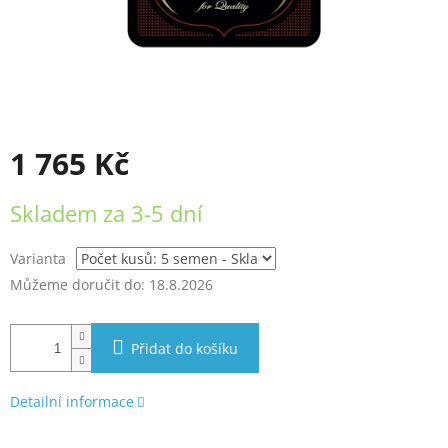
1 765 Kč
Měrná
Skladem za 3-5 dní
cena:
Varianta
Můžeme doručit do:
18.8.2026
Přidat do košíku
Detailní informace