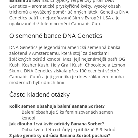
Banana Sorbet
nabízí typický terpenový profil DNA
Genetics – aromatické pryskyřičné květy, vysoký obsah
trichomů a vyvážený poměr účinných látek. Genetika DNA
Genetics patří k nejoceňovanějším v Evropě i USA a je
opakovaně držitelem ocenění Cannabis Cup.
O semenné bance DNA Genetics
DNA Genetics je legendární americká semenná banka
založená v Amsterdamu, která stojí za desítkami
špičkových odrůd konopí. Mezi její nejznámější patří OG
Kush, Kosher Kush, Holy Grail Kush, Chocolope a Lemon
Skunk. DNA Genetics získala přes 100 ocenění včetně
Cannabis Cupů a její genetika je dnes základem mnoha
moderních hybridních linií.
Často kladené otázky
Kolik semen obsahuje balení Banana Sorbet?
Balení obsahuje 5 ks feminizovanách semen
konopí.
Jak dlouho trvá květ odrůdy Banana Sorbet?
Doba květu této odrůdy je přibližně 8-9 týdnů.
Z jaké genetiky odrůda Banana Sorbet pochází?