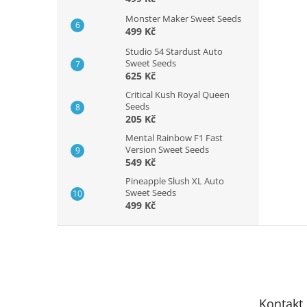
Monster Maker Sweet Seeds
499 Kč
Studio 54 Stardust Auto
Sweet Seeds
625 Kč
Critical Kush Royal Queen
Seeds
205 Kč
Mental Rainbow F1 Fast
Version Sweet Seeds
549 Kč
Pineapple Slush XL Auto
Sweet Seeds
499 Kč
Z
á
p
a
t
Kontakt