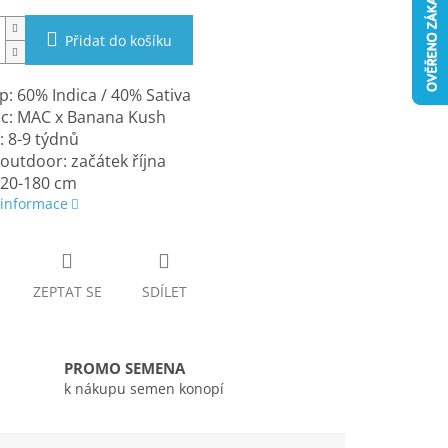
Přidat do košíku
: 60% Indica / 40% Sativa
ec: MAC x Banana Kush
: 8-9 týdnů
 outdoor: začátek října
120-180 cm
 informace
ZEPTAT SE
SDÍLET
PROMO SEMENA
k nákupu semen konopí