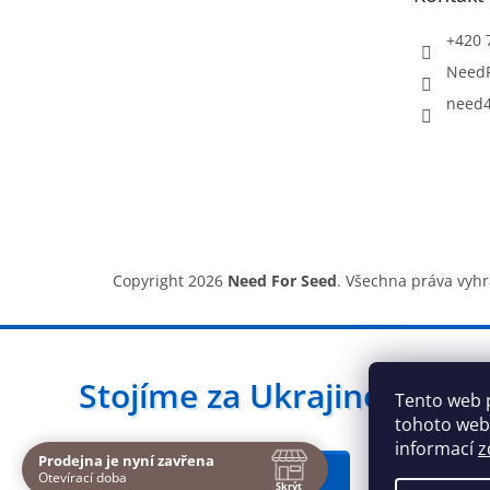
í
+420 
Need
need4
Copyright 2026
Need For Seed
. Všechna práva vyh
Stojíme za Ukrajinou ❤️
Tento web 
tohoto webu
informací
z
Prodejna je nyní zavřena
Navštivte nás osobně
Jak a čím pomoci »
Otevírací doba
Skrýt