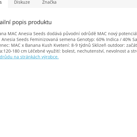
s
Diskuze
Značka
ailní popis produktu
na MAC Anesia Seeds dodává původní odrůdě MAC nový potenciá
Anesia Seeds Feminizovaná semena Genotyp: 60% Indica / 40% Sa
enec: MAC x Banana Kush Kvetení: 8-9 týdnů Sklizeň outdoor: začát
a:120-180 cm Léčebné využití: bolest, nechutenství, nevolnost a st
drůdu na stránkách výrobce.