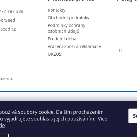
Kontakty
777 187 389
Obchodní podmínky
ForSeed
Podmínky ochrany
seed.cz
osobních údajů
Prodejní doba
Vrácení zboží a reklamace
ÚKZUS
razena.
používá soubory cookie. Dalším procházením
S
 vyjadřujete souhlas s jejich používáním.. Více
de
.