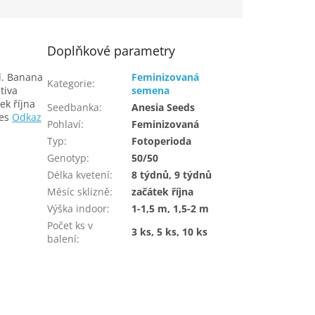
Doplňkové parametry
l. Banana
Feminizovaná
Kategorie
:
tiva
semena
ek října
Seedbanka
:
Anesia Seeds
res
Odkaz
Pohlaví
:
Feminizovaná
Typ
:
Fotoperioda
Genotyp
:
50/50
Délka kvetení
:
8 týdnů, 9 týdnů
Měsíc sklizně
:
začátek října
Výška indoor
:
1-1,5 m, 1,5-2 m
Počet ks v
3 ks, 5 ks, 10 ks
balení
: