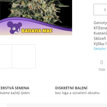
Genotyp
Křížen
Kvetení
Sklizeň
Výška:
Detailní
TISK
ČERSTVÁ SEMENA
DISKRÉTNÍ BALENÍ
áváme každý týden
bez loga a označení obsahu