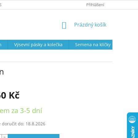
SOBNÍCH ÚDAJŮ
PRODEJNÍ DOBA
VRÁCENÍ ZBOŽÍ A REKLAMAC
Přihlášení
NÁKUPNÍ
Prázdný košík
KOŠÍK
n
Výsevní pásky a kolečka
Semena na klíčky
Semena
n
50 Kč
em za 3-5 dní
doručit do:
18.8.2026