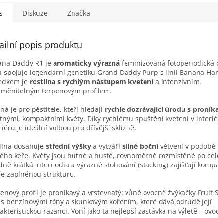
s
Diskuze
Značka
ailní popis produktu
ana Daddy R1 je
aromaticky výrazná
feminizovaná fotoperiodická 
á spojuje legendární genetiku Grand Daddy Purp s linií Banana H
ledkem je
rostlina s rychlým nástupem kvetení
a intenzivním,
měnitelným terpenovým profilem.
ná je pro pěstitele, kteří hledají
rychle dozrávající úrodu s pronik
tnými, kompaktními květy. Díky rychlému spuštění kvetení v interié
riéru je ideální volbou pro dřívější sklizně.
lina dosahuje
střední výšky
a vytváří
silné boční
větvení v podobě 
ého keře. Květy jsou hutné a husté, rovnoměrně rozmístěné po celé
dně krátká internodia a výrazné stohování (stacking) zajišťují kompa
e zaplněnou strukturu.
enový profil je pronikavý a vrstevnatý: vůně ovocné žvýkačky Fruit S
 s benzínovými tóny a skunkovým kořením, které dává odrůdě její
akteristickou razanci. Voní jako ta nejlepší zastávka na výletě – ovo