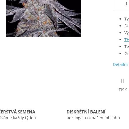
Ty
Do
Vý
T
Te
Gr
Detailní
TISK
ČERSTVÁ SEMENA
DISKRÉTNÍ BALENÍ
áváme každý týden
bez loga a označení obsahu