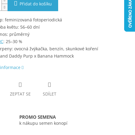
Přidat do košíku
p: feminizovaná fotoperiodická
ba květu: 56–60 dní
nos: průměrný
HC
: 25–30 %
rpeny: ovocná žvýkačka, benzín, skunkové koření
and Daddy Purp x Banana Hammock
 informace
ZEPTAT SE
SDÍLET
PROMO SEMENA
k nákupu semen konopí