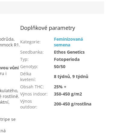
Doplňkové parametry
odrůda,
Feminizovaná
Kategorie
:
ammock R1.
semena
Seedbanka
:
Ethos Genetics
Typ
:
Fotoperioda
Genotyp
:
50/50
avou vůní
ru i
Délka
8 týdnů, 9 týdnů
kvetení
:
Obsah THC
:
25% +
kulatého,
Výnos indoor
:
350-450 g/m2
 rostlině.
Výnos
ktní,
200-450 g/rostlina
outdoor
:
tripe se
cná