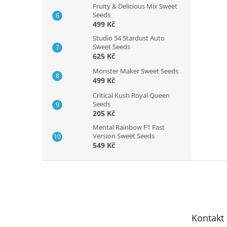
Fruity & Delicious Mix Sweet
Seeds
499 Kč
Studio 54 Stardust Auto
Sweet Seeds
625 Kč
Monster Maker Sweet Seeds
499 Kč
Critical Kush Royal Queen
Seeds
205 Kč
Mental Rainbow F1 Fast
Version Sweet Seeds
549 Kč
Z
á
p
a
t
Kontakt
í