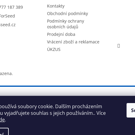
Kontakty
777 187 389
Obchodní podmínky
ForSeed
Podmínky ochrany
seed.cz
osobních údajů
Prodejní doba
Vrácení zboží a reklamace
ÚKZUS
razena.
používá soubory cookie. Dalším procházením
S
 vyjadřujete souhlas s jejich používáním.. Více
de
.