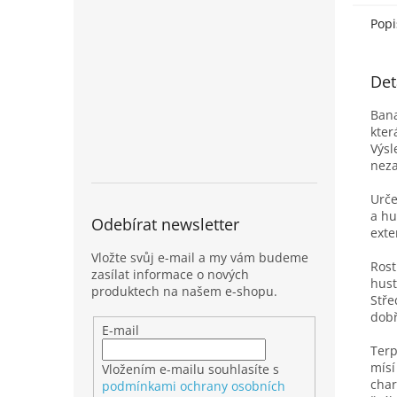
Popi
Det
Ban
kter
Výs
neza
Urče
a hu
Odebírat newsletter
exte
Vložte svůj e-mail a my vám budeme
Rost
zasílat informace o nových
hust
produktech na našem e-shopu.
Stře
dobř
E-mail
Terp
mísí
Vložením e-mailu souhlasíte s
char
podmínkami ochrany osobních