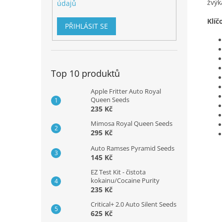
žvýk
údajů
Klíč
PŘIHLÁSIT SE
Top 10 produktů
Apple Fritter Auto Royal
Queen Seeds
235 Kč
Mimosa Royal Queen Seeds
295 Kč
Auto Ramses Pyramid Seeds
145 Kč
EZ Test Kit - čistota
kokainu/Cocaine Purity
235 Kč
Critical+ 2.0 Auto Silent Seeds
625 Kč