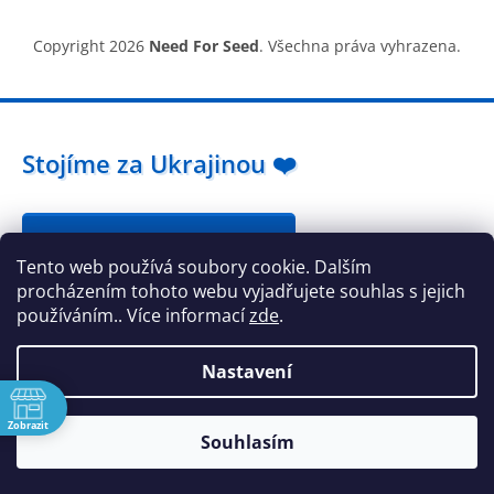
Copyright 2026
Need For Seed
. Všechna práva vyhrazena.
Stojíme za Ukrajinou ❤️
Jak a čím pomoci »
Tento web používá soubory cookie. Dalším
procházením tohoto webu vyjadřujete souhlas s jejich
používáním.. Více informací
zde
.
Nastavení
ě
Zobrazit
Souhlasím