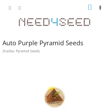
Přejít
NÁKUP
na
obsah
KOŠÍK
Auto Purple Pyramid Seeds
Značka:
Pyramid Seeds