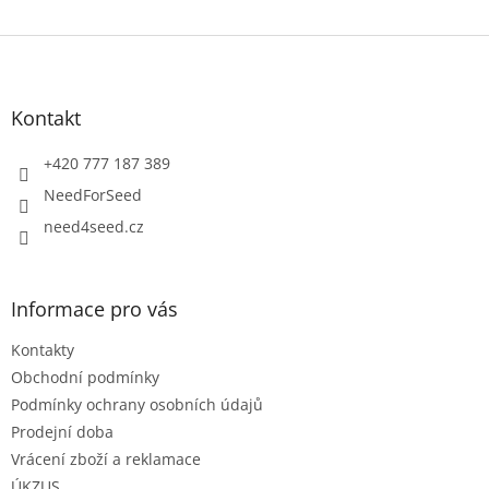
Z
á
p
a
Kontakt
t
í
+420 777 187 389
NeedForSeed
need4seed.cz
Informace pro vás
Kontakty
Obchodní podmínky
Podmínky ochrany osobních údajů
Prodejní doba
Vrácení zboží a reklamace
ÚKZUS