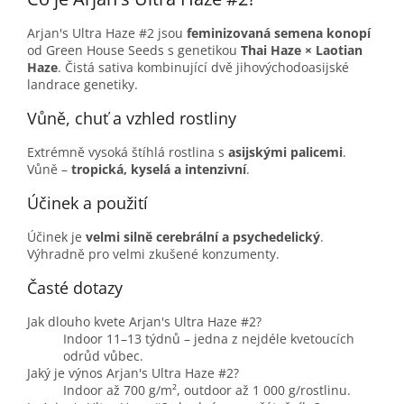
Arjan's Ultra Haze #2 jsou
feminizovaná semena konopí
od Green House Seeds s genetikou
Thai Haze × Laotian
Haze
. Čistá sativa kombinující dvě jihovýchodoasijské
landrace genetiky.
Vůně, chuť a vzhled rostliny
Extrémně vysoká štíhlá rostlina s
asijskými palicemi
.
Vůně –
tropická, kyselá a intenzivní
.
Účinek a použití
Účinek je
velmi silně cerebrální a psychedelický
.
Výhradně pro velmi zkušené konzumenty.
Časté dotazy
Jak dlouho kvete Arjan's Ultra Haze #2?
Indoor 11–13 týdnů – jedna z nejdéle kvetoucích
odrůd vůbec.
Jaký je výnos Arjan's Ultra Haze #2?
Indoor až 700 g/m², outdoor až 1 000 g/rostlinu.