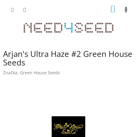
Přejít
NÁKUP
na
obsah
KOŠÍK
Arjan's Ultra Haze #2 Green House
Seeds
Značka:
Green House Seeds