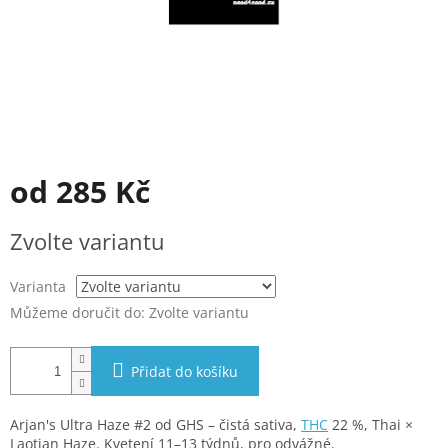
od
285 Kč
Měrná
Zvolte variantu
cena:
Varianta
Můžeme doručit do:
Zvolte variantu
Přidat do košíku
Arjan's Ultra Haze #2 od GHS – čistá sativa,
THC
22 %, Thai ×
Laotian Haze. Kvetení 11–13 týdnů, pro odvážné.