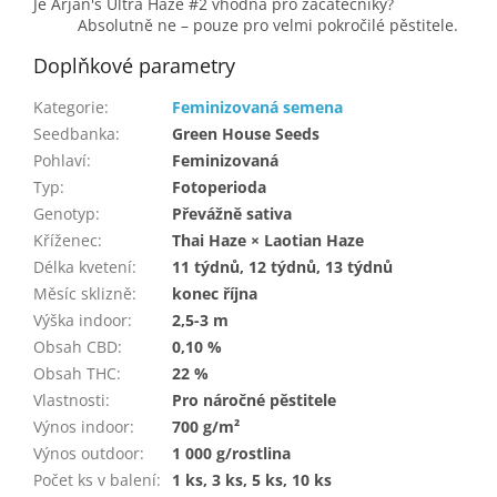
Je Arjan's Ultra Haze #2 vhodná pro začátečníky?
Absolutně ne – pouze pro velmi pokročilé pěstitele.
Doplňkové parametry
Kategorie
:
Feminizovaná semena
Seedbanka
:
Green House Seeds
Pohlaví
:
Feminizovaná
Typ
:
Fotoperioda
Genotyp
:
Převážně sativa
Kříženec
:
Thai Haze × Laotian Haze
Délka kvetení
:
11 týdnů, 12 týdnů, 13 týdnů
Měsíc sklizně
:
konec října
Výška indoor
:
2,5-3 m
Obsah CBD
:
0,10 %
Obsah THC
:
22 %
Vlastnosti
:
Pro náročné pěstitele
Výnos indoor
:
700 g/m²
Výnos outdoor
:
1 000 g/rostlina
Počet ks v balení
:
1 ks, 3 ks, 5 ks, 10 ks