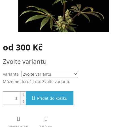
od
300 Kč
Měrná
Zvolte variantu
cena:
Varianta
Můžeme doručit do:
Zvolte variantu
Přidat do košíku