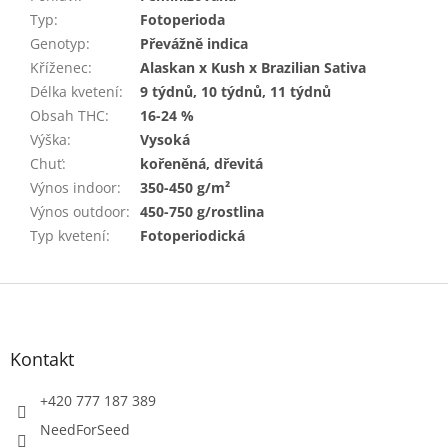
Typ
:
Fotoperioda
Genotyp
:
Převážně indica
Kříženec
:
Alaskan x Kush x Brazilian Sativa
Délka kvetení
:
9 týdnů, 10 týdnů, 11 týdnů
Obsah THC
:
16-24 %
Výška
:
Vysoká
Chuť
:
kořeněná, dřevitá
Výnos indoor
:
350-450 g/m²
Výnos outdoor
:
450-750 g/rostlina
Typ kvetení
:
Fotoperiodická
Z
á
p
a
Kontakt
t
í
+420 777 187 389
NeedForSeed