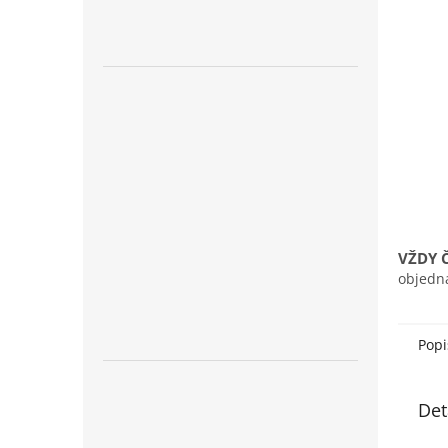
n
e
l
VŽDY 
objedn
Popi
Det