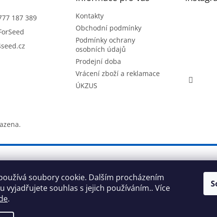
Kontakty
777 187 389
Obchodní podmínky
ForSeed
Podmínky ochrany
seed.cz
osobních údajů
Prodejní doba
Vrácení zboží a reklamace
ÚKZUS
razena.
používá soubory cookie. Dalším procházením
S
 vyjadřujete souhlas s jejich používáním.. Více
de
.