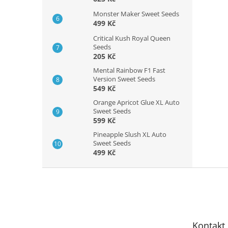
Monster Maker Sweet Seeds
499 Kč
Critical Kush Royal Queen
Seeds
205 Kč
Mental Rainbow F1 Fast
Version Sweet Seeds
549 Kč
Orange Apricot Glue XL Auto
Sweet Seeds
599 Kč
Pineapple Slush XL Auto
Sweet Seeds
499 Kč
Z
á
p
a
t
Kontakt