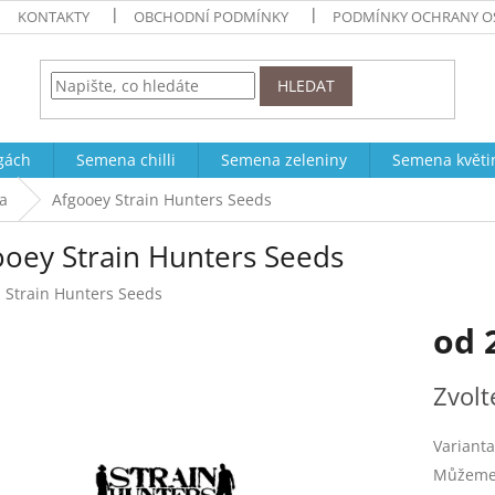
KONTAKTY
OBCHODNÍ PODMÍNKY
PODMÍNKY OCHRANY O
HLEDAT
ogách
Semena chilli
Semena zeleniny
Semena květi
a
Afgooey Strain Hunters Seeds
ooey Strain Hunters Seeds
:
Strain Hunters Seeds
od
Měrná
Zvolt
cena:
Varianta
Můžeme 