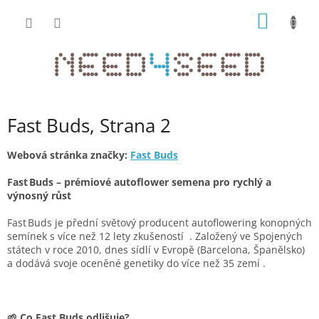
Přejít
NÁKUP
na
obsah
KOŠÍK
Fast Buds
, Strana 2
Webová stránka značky:
Fast Buds
Fast Buds – prémiové autoflower semena pro rychlý a
výnosný růst
Fast Buds je přední světový producent autoflowering konopných
semínek s více než 12 lety zkušeností
. Založený ve Spojených
státech v roce 2010, dnes sídlí v Evropě (Barcelona, Španělsko)
a dodává svoje oceněné genetiky do více než 35 zemí .
🌱 Co Fast Buds odlišuje?