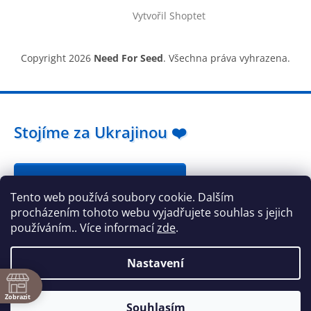
Vytvořil Shoptet
Copyright 2026
Need For Seed
. Všechna práva vyhrazena.
Stojíme za Ukrajinou ❤️
Jak a čím pomoci »
Tento web používá soubory cookie. Dalším
procházením tohoto webu vyjadřujete souhlas s jejich
používáním.. Více informací
zde
.
Nastavení
ě
Zobrazit
Souhlasím