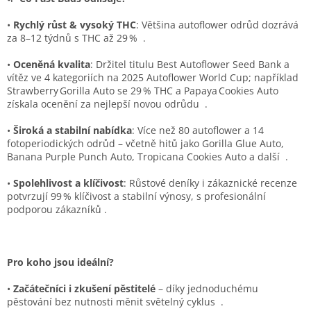
•
Rychlý růst & vysoký THC
: Většina autoflower odrůd dozrává
za 8–12 týdnů s THC až 29 %
.
•
Oceněná kvalita
: Držitel titulu Best Autoflower Seed Bank a
vítěz ve 4 kategoriích na 2025 Autoflower World Cup; například
Strawberry Gorilla Auto se 29 % THC a Papaya Cookies Auto
získala ocenění za nejlepší novou odrůdu
.
•
Široká a stabilní nabídka
: Více než 80 autoflower a 14
fotoperiodických odrůd – včetně hitů jako Gorilla Glue Auto,
Banana Purple Punch Auto, Tropicana Cookies Auto a další
.
•
Spolehlivost a klíčivost
: Růstové deníky i zákaznické recenze
potvrzují 99 % klíčivost a stabilní výnosy, s profesionální
podporou zákazníků .
Pro koho jsou ideální?
•
Začátečníci i zkušení pěstitelé
– díky jednoduchému
pěstování bez nutnosti měnit světelný cyklus
.