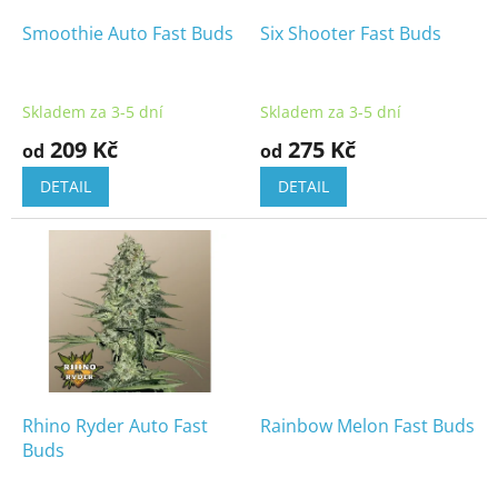
o
k
d
t
Smoothie Auto Fast Buds
Six Shooter Fast Buds
u
ů
k
t
Skladem za 3-5 dní
Skladem za 3-5 dní
ů
209 Kč
275 Kč
od
od
DETAIL
DETAIL
Rhino Ryder Auto Fast
Rainbow Melon Fast Buds
Buds