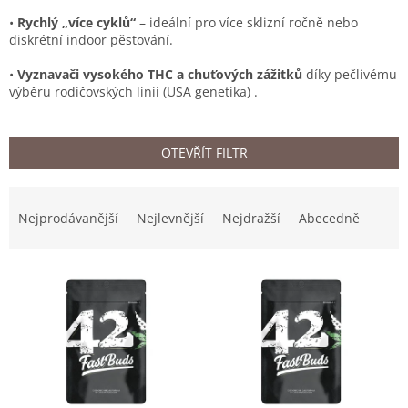
•
Rychlý „více cyklů“
– ideální pro více sklizní ročně nebo
diskrétní indoor pěstování.
•
Vyznavači vysokého THC a chuťových zážitků
díky pečlivému
výběru rodičovských linií (USA genetika) .
OTEVŘÍT FILTR
Ř
a
Nejprodávanější
Nejlevnější
Nejdražší
Abecedně
z
e
V
n
ý
í
p
p
i
r
s
o
p
d
r
u