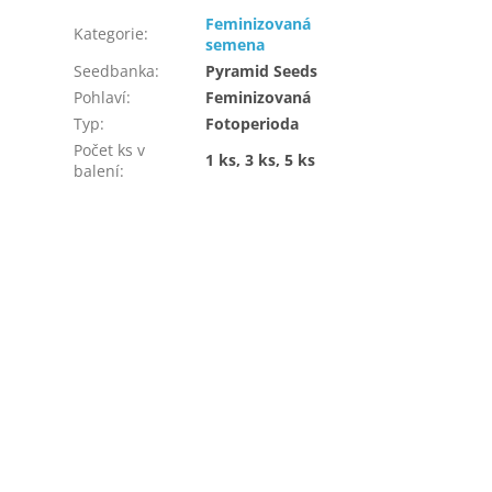
Feminizovaná
Kategorie
:
semena
Seedbanka
:
Pyramid Seeds
Pohlaví
:
Feminizovaná
Typ
:
Fotoperioda
Počet ks v
1 ks, 3 ks, 5 ks
balení
: