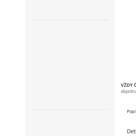
n
e
l
VŽDY 
objedn
Popi
Det