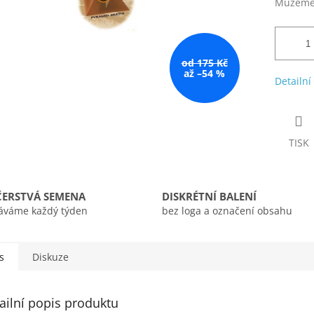
Můžeme 
od 175 Kč
až –54 %
Detailní
TISK
ČERSTVÁ SEMENA
DISKRÉTNÍ BALENÍ
áváme každý týden
bez loga a označení obsahu
s
Diskuze
ailní popis produktu