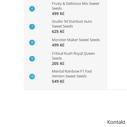
Fruity & Delicious Mix Sweet
Seeds
499 Kč
Studio 54 Stardust Auto
Sweet Seeds
625 Kč
Monster Maker Sweet Seeds
499 Kč
Critical Kush Royal Queen
Seeds
205 Kč
Mental Rainbow F1 Fast
Version Sweet Seeds
549 Kč
Z
á
p
a
t
Kontakt
í