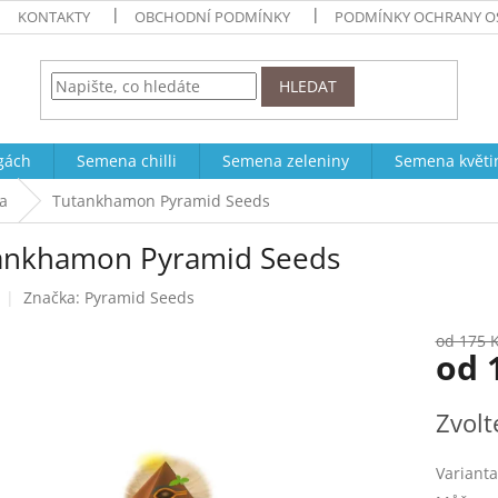
KONTAKTY
OBCHODNÍ PODMÍNKY
PODMÍNKY OCHRANY O
HLEDAT
ogách
Semena chilli
Semena zeleniny
Semena květi
a
Tutankhamon Pyramid Seeds
ankhamon Pyramid Seeds
Značka:
Pyramid Seeds
od 175 
od
Měrná
Zvolt
cena:
Varianta