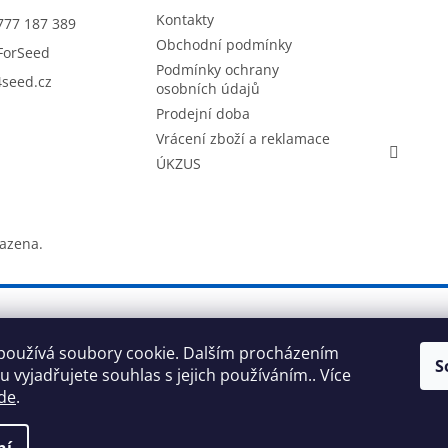
Kontakty
777 187 389
Obchodní podmínky
ForSeed
Podmínky ochrany
seed.cz
osobních údajů
Prodejní doba
Vrácení zboží a reklamace
ÚKZUS
razena.
používá soubory cookie. Dalším procházením
S
 vyjadřujete souhlas s jejich používáním.. Více
de
.