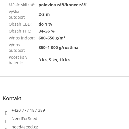
Měsíc sklizně
:
polovina září/konec září
Výška
2-3 m
outdoor
:
Obsah CBD
:
do 1 %
Obsah THC
:
34–36 %
Výnos indoor
:
600–650 g/m²
Výnos
850–1 000 g/rostlina
outdoor
:
Počet ks v
3 ks, 5 ks, 10 ks
balení:
:
Z
á
p
a
Kontakt
t
í
+420 777 187 389
NeedForSeed
need4seed.cz