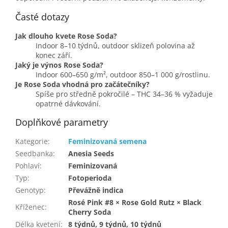
Časté dotazy
Jak dlouho kvete Rose Soda?
Indoor 8–10 týdnů, outdoor sklizeň polovina až
konec září.
Jaký je výnos Rose Soda?
Indoor 600–650 g/m², outdoor 850–1 000 g/rostlinu.
Je Rose Soda vhodná pro začátečníky?
Spíše pro středně pokročilé – THC 34–36 % vyžaduje
opatrné dávkování.
Doplňkové parametry
Kategorie
:
Feminizovaná semena
Seedbanka
:
Anesia Seeds
Pohlaví
:
Feminizovaná
Typ
:
Fotoperioda
Genotyp
:
Převážně indica
Rosé Pink #8 × Rose Gold Rutz × Black
Kříženec
:
Cherry Soda
Délka kvetení
:
8 týdnů, 9 týdnů, 10 týdnů