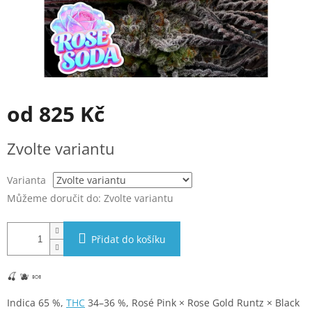
od
825 Kč
Měrná
Zvolte variantu
cena:
Varianta
Můžeme doručit do:
Zvolte variantu
Přidat do košíku
🍒 🫐 🍬
Indica 65 %,
THC
34–36 %, Rosé Pink × Rose Gold Runtz × Black