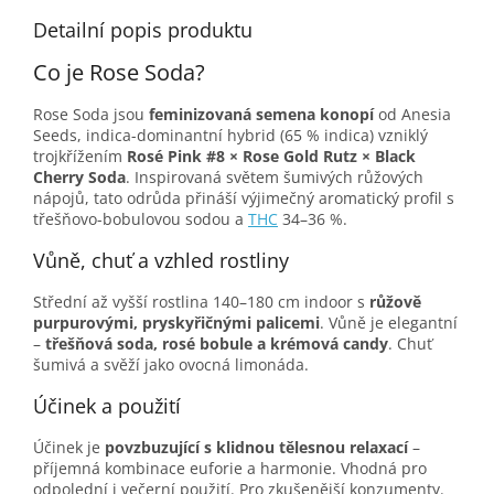
Detailní popis produktu
Co je Rose Soda?
Rose Soda jsou
feminizovaná semena konopí
od Anesia
Seeds, indica-dominantní hybrid (65 % indica) vzniklý
trojkřížením
Rosé Pink #8 × Rose Gold Rutz × Black
Cherry Soda
. Inspirovaná světem šumivých růžových
nápojů, tato odrůda přináší výjimečný aromatický profil s
třešňovo-bobulovou sodou a
THC
34–36 %.
Vůně, chuť a vzhled rostliny
Střední až vyšší rostlina 140–180 cm indoor s
růžově
purpurovými, pryskyřičnými palicemi
. Vůně je elegantní
–
třešňová soda, rosé bobule a krémová candy
. Chuť
šumivá a svěží jako ovocná limonáda.
Účinek a použití
Účinek je
povzbuzující s klidnou tělesnou relaxací
–
příjemná kombinace euforie a harmonie. Vhodná pro
odpolední i večerní použití. Pro zkušenější konzumenty.