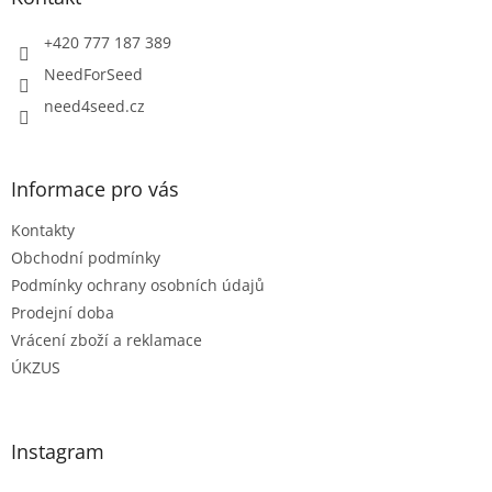
t
í
+420 777 187 389
NeedForSeed
need4seed.cz
Informace pro vás
Kontakty
Obchodní podmínky
Podmínky ochrany osobních údajů
Prodejní doba
Vrácení zboží a reklamace
ÚKZUS
Instagram