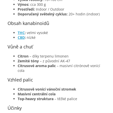
Výnos:
cca 300 g
Prostředí:
Indoor / Outdoor
Doporučený světelný cyklus:
20+ hodin (indoor)
Obsah kanabinoidů
THC
:
velmi vysoké
CBD
:
nízké
Vůně a chuť
Citron
– díky terpenu limonen
Zemité tóny
– z původní AK-47
Citrusové aroma palic
– masivní citrónově vonící
cola
Vzhled palic
Citrusově vonící vánoční stromek
Masivní centrální cola
Top-heavy struktura
– těžké palice
Účinky