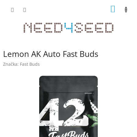
Přejít
NÁKUP
na
obsah
KOŠÍK
Lemon AK Auto Fast Buds
Značka:
Fast Buds