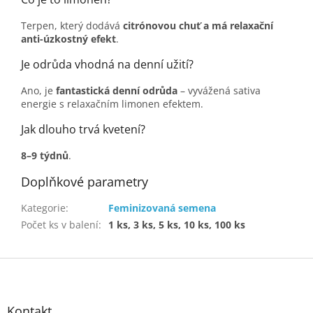
Terpen, který dodává
citrónovou chuť a má relaxační
anti-úzkostný efekt
.
Je odrůda vhodná na denní užití?
Ano, je
fantastická denní odrůda
– vyvážená sativa
energie s relaxačním limonen efektem.
Jak dlouho trvá kvetení?
8–9 týdnů
.
Doplňkové parametry
Kategorie
:
Feminizovaná semena
Počet ks v balení
:
1 ks, 3 ks, 5 ks, 10 ks, 100 ks
Z
á
p
a
Kontakt