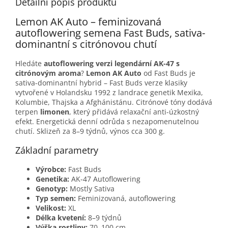
Detailní popis produktu
Lemon AK Auto – feminizovaná
autoflowering semena Fast Buds, sativa-
dominantní s citrónovou chutí
Hledáte
autoflowering verzi legendární AK-47 s
citrónovým aroma
?
Lemon AK Auto
od Fast Buds je
sativa-dominantní hybrid – Fast Buds verze klasiky
vytvořené v Holandsku 1992 z landrace genetik Mexika,
Kolumbie, Thajska a Afghánistánu. Citrónové tóny dodává
terpen
limonen
, který přidává relaxační anti-úzkostný
efekt. Energetická denní odrůda s nezapomenutelnou
chutí. Sklizeň za 8–9 týdnů, výnos cca 300 g.
Základní parametry
Výrobce:
Fast Buds
Genetika:
AK-47 Autoflowering
Genotyp:
Mostly Sativa
Typ semen:
Feminizovaná, autoflowering
Velikost:
XL
Délka kvetení:
8–9 týdnů
Výška rostliny:
70–100 cm