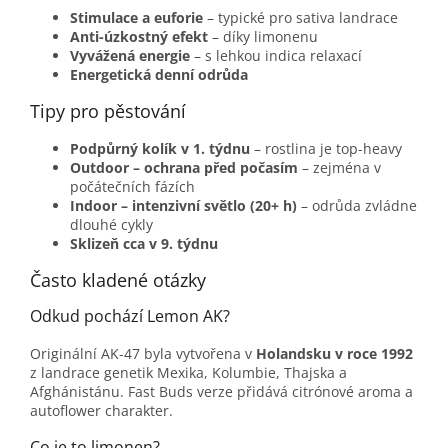
Stimulace a euforie
– typické pro sativa landrace
Anti-úzkostný efekt
– díky limonenu
Vyvážená energie
– s lehkou indica relaxací
Energetická denní odrůda
Tipy pro pěstování
Podpůrný kolík v 1. týdnu
– rostlina je top-heavy
Outdoor – ochrana před počasím
– zejména v
počátečních fázích
Indoor – intenzivní světlo (20+ h)
– odrůda zvládne
dlouhé cykly
Sklizeň cca v 9. týdnu
Často kladené otázky
Odkud pochází Lemon AK?
Originální AK-47 byla vytvořena v
Holandsku v roce 1992
z landrace genetik Mexika, Kolumbie, Thajska a
Afghánistánu. Fast Buds verze přidává citrónové aroma a
autoflower charakter.
Co je to limonen?