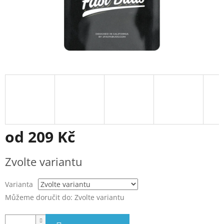
od
209 Kč
Měrná
Zvolte variantu
cena:
Varianta
Můžeme doručit do:
Zvolte variantu