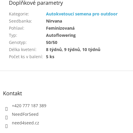
Doplňkové parametry
Kategorie
:
Autokvetoucí semena pro outdoor
Seedbanka
:
Nirvana
Pohlaví
:
Feminizovaná
Typ
:
Autoflowering
Genotyp
:
50/50
Délka kvetení
:
8 týdnů, 9 týdnů, 10 týdnů
Počet ks v balení
:
5 ks
Z
á
p
a
Kontakt
t
í
+420 777 187 389
NeedForSeed
need4seed.cz