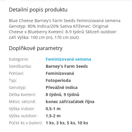
Detailní popis produktu
Blue Cheese Barney's Farm Seeds Feminizovaná semena
Genotyp: 80% Indica/20% Sativa Kříženec: Original
Cheese x Blueberry Kvetení: 8-9 týdnů Sklizeň outdoor:
září Výška: 100 cm (in), 170 cm (out)
Doplňkové parametry
Kategorie
:
Feminizovaná semena
Seedbanka
:
Barney's Farm Seeds
Pohlaví
:
Feminizovaná
Typ
:
Fotoperioda
Genotyp
:
Převážně indica
Délka kvetení
:
8 týdnů, 9 týdnů
Měsíc sklizně
:
konec září/začátek října
Výška indoor
:
0,5-1 m
Výška outdoor
:
1,5-2 m
Počet ks v balení
:
1 ks, 3 ks, 5 ks, 10 ks