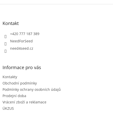
Z
á
p
a
Kontakt
t
í
+420 777 187 389
NeedForSeed
need4seed.cz
Informace pro vás
Kontakty
Obchodní podmínky
Podmínky ochrany osobních údajů
Prodejní doba
Vrácení zboží a reklamace
ÚKZUS