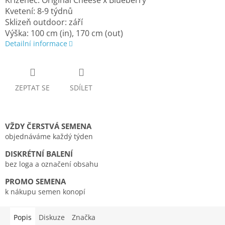
Kříženec: Original Cheese x Blueberry
Kvetení: 8-9 týdnů
Sklizeň outdoor: září
Výška: 100 cm (in), 170 cm (out)
Detailní informace
ZEPTAT SE
SDÍLET
VŽDY ČERSTVÁ SEMENA
objednáváme každý týden
DISKRÉTNÍ BALENÍ
bez loga a označení obsahu
PROMO SEMENA
k nákupu semen konopí
Popis
Diskuze
Značka