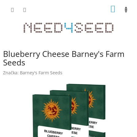
Přejít
NÁKUP
na
obsah
KOŠÍK
Blueberry Cheese Barney's Farm
Seeds
Značka:
Barney's Farm Seeds