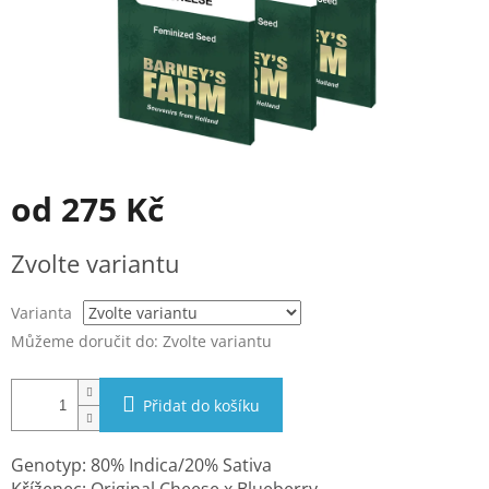
od
275 Kč
Měrná
Zvolte variantu
cena:
Varianta
Můžeme doručit do:
Zvolte variantu
Přidat do košíku
Genotyp: 80% Indica/20% Sativa