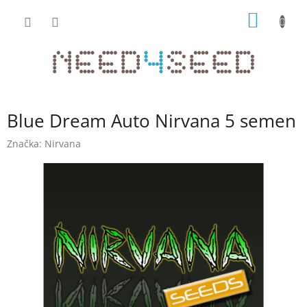
Přejít
NÁKUP
na
obsah
KOŠÍK
Blue Dream Auto Nirvana 5 semen
Značka:
Nirvana