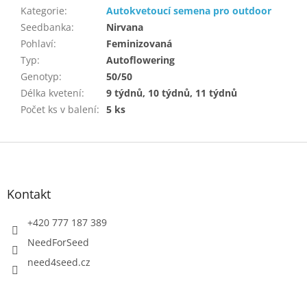
Kategorie
:
Autokvetoucí semena pro outdoor
Seedbanka
:
Nirvana
Pohlaví
:
Feminizovaná
Typ
:
Autoflowering
Genotyp
:
50/50
Délka kvetení
:
9 týdnů, 10 týdnů, 11 týdnů
Počet ks v balení
:
5 ks
Z
á
p
a
Kontakt
t
í
+420 777 187 389
NeedForSeed
need4seed.cz