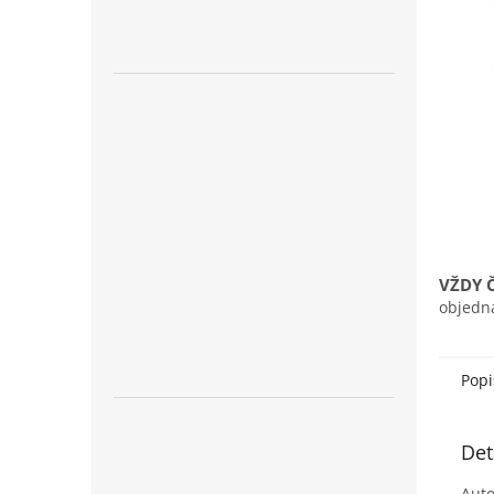
n
e
l
VŽDY 
objedn
Popi
Det
Auto