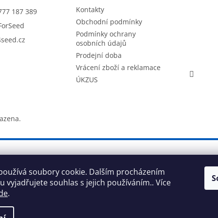
Kontakty
777 187 389
Obchodní podmínky
ForSeed
Podmínky ochrany
seed.cz
osobních údajů
Prodejní doba
Vrácení zboží a reklamace
ÚKZUS
razena.
používá soubory cookie. Dalším procházením
S
 vyjadřujete souhlas s jejich používáním.. Více
de
.