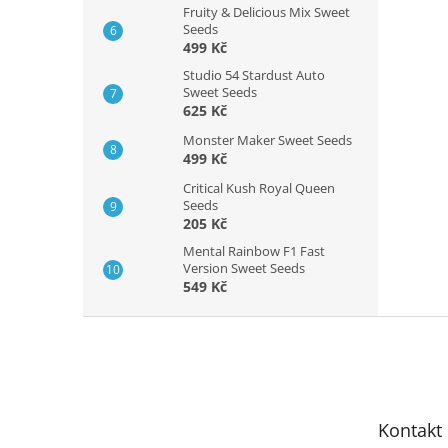
Fruity & Delicious Mix Sweet
Seeds
499 Kč
Studio 54 Stardust Auto
Sweet Seeds
625 Kč
Monster Maker Sweet Seeds
499 Kč
Critical Kush Royal Queen
Seeds
205 Kč
Mental Rainbow F1 Fast
Version Sweet Seeds
549 Kč
Z
á
p
a
t
Kontakt
í