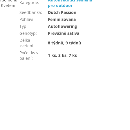
Kategorie
:
 Kvetení:
pro outdoor
Seedbanka
:
Dutch Passion
Pohlaví
:
Feminizovaná
Typ
:
Autoflowering
Genotyp
:
Převážně sativa
Délka
8 týdnů, 9 týdnů
kvetení
:
Počet ks v
1 ks, 3 ks, 7 ks
balení
: