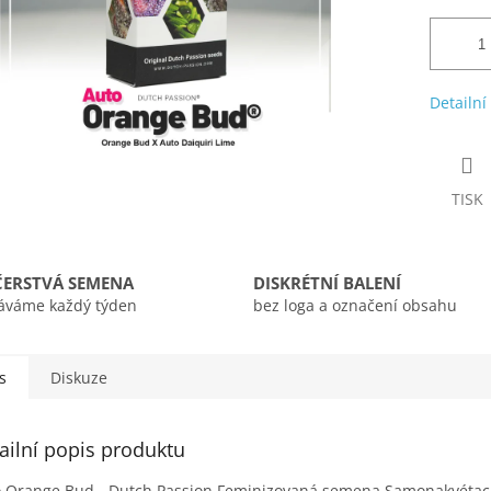
Detailní
TISK
ČERSTVÁ SEMENA
DISKRÉTNÍ BALENÍ
áváme každý týden
bez loga a označení obsahu
s
Diskuze
ailní popis produktu
 Orange Bud - Dutch Passion Feminizovaná semena Samonakvéta