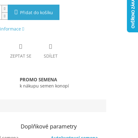
Přidat do košíku
 informace
ZEPTAT SE
SDÍLET
PROMO SEMENA
k nákupu semen konopí
Doplňkové parametry
cí semena
Autokvetoucí semena