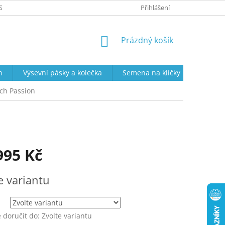
SOBNÍCH ÚDAJŮ
PRODEJNÍ DOBA
VRÁCENÍ ZBOŽÍ A REKLAMAC
Přihlášení
NÁKUPNÍ
Prázdný košík
KOŠÍK
n
Výsevní pásky a kolečka
Semena na klíčky
Semena
ch Passion
995 Kč
e variantu
doručit do:
Zvolte variantu