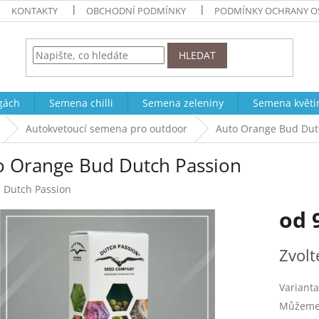
KONTAKTY
OBCHODNÍ PODMÍNKY
PODMÍNKY OCHRANY O
HLEDAT
ogách
Semena chilli
Semena zeleniny
Semena květi
Autokvetoucí semena pro outdoor
Auto Orange Bud Dut
o Orange Bud Dutch Passion
:
Dutch Passion
od
Měrná
Zvolt
cena:
Varianta
Můžeme 