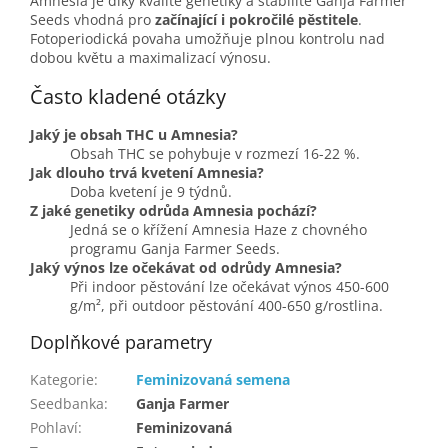
Amnesia je díky kvalitě genetiky a stabilitě Ganja Farmer
Seeds vhodná pro
začínající i pokročilé pěstitele
.
Fotoperiodická povaha umožňuje plnou kontrolu nad
dobou květu a maximalizací výnosu.
Často kladené otázky
Jaký je obsah THC u Amnesia?
Obsah THC se pohybuje v rozmezí 16-22 %.
Jak dlouho trvá kvetení Amnesia?
Doba kvetení je 9 týdnů.
Z jaké genetiky odrůda Amnesia pochází?
Jedná se o křížení Amnesia Haze z chovného
programu Ganja Farmer Seeds.
Jaký výnos lze očekávat od odrůdy Amnesia?
Při indoor pěstování lze očekávat výnos 450-600
g/m², při outdoor pěstování 400-650 g/rostlina.
Doplňkové parametry
Kategorie
:
Feminizovaná semena
Seedbanka
:
Ganja Farmer
Pohlaví
:
Feminizovaná