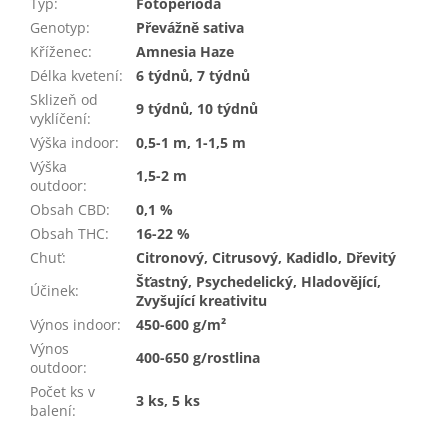
Typ
:
Fotoperioda
Genotyp
:
Převážně sativa
Kříženec
:
Amnesia Haze
Délka kvetení
:
6 týdnů, 7 týdnů
Sklizeň od
9 týdnů, 10 týdnů
vyklíčení
:
Výška indoor
:
0,5-1 m, 1-1,5 m
Výška
1,5-2 m
outdoor
:
Obsah CBD
:
0,1 %
Obsah THC
:
16-22 %
Chuť
:
Citronový, Citrusový, Kadidlo, Dřevitý
Šťastný, Psychedelický, Hladovějící,
Účinek
:
Zvyšující kreativitu
Výnos indoor
:
450-600 g/m²
Výnos
400-650 g/rostlina
outdoor
:
Počet ks v
3 ks, 5 ks
balení
: