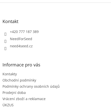
Z
á
p
a
Kontakt
t
í
+420 777 187 389
NeedForSeed
need4seed.cz
Informace pro vás
Kontakty
Obchodní podmínky
Podmínky ochrany osobních údajů
Prodejní doba
Vrácení zboží a reklamace
ÚKZUS