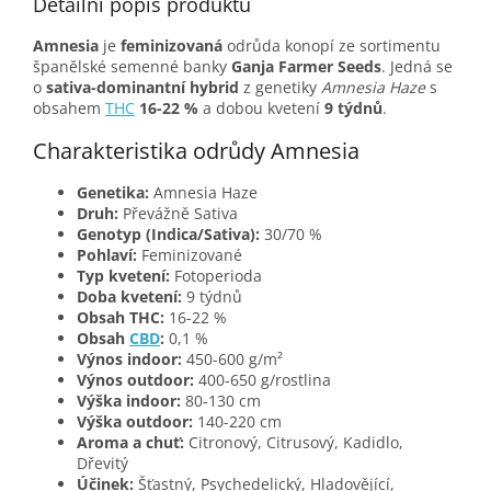
Detailní popis produktu
Amnesia
je
feminizovaná
odrůda konopí ze sortimentu
španělské semenné banky
Ganja Farmer Seeds
. Jedná se
o
sativa-dominantní hybrid
z genetiky
Amnesia Haze
s
obsahem
THC
16-22 %
a dobou kvetení
9 týdnů
.
Charakteristika odrůdy Amnesia
Genetika:
Amnesia Haze
Druh:
Převážně Sativa
Genotyp (Indica/Sativa):
30/70 %
Pohlaví:
Feminizované
Typ kvetení:
Fotoperioda
Doba kvetení:
9 týdnů
Obsah THC:
16-22 %
Obsah
CBD
:
0,1 %
Výnos indoor:
450-600 g/m²
Výnos outdoor:
400-650 g/rostlina
Výška indoor:
80-130 cm
Výška outdoor:
140-220 cm
Aroma a chuť:
Citronový, Citrusový, Kadidlo,
Dřevitý
Účinek:
Šťastný, Psychedelický, Hladovějící,