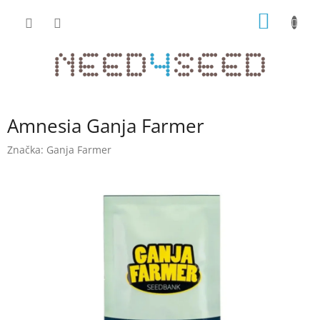
Přejít
NÁKUP
na
obsah
KOŠÍK
Amnesia Ganja Farmer
Značka:
Ganja Farmer