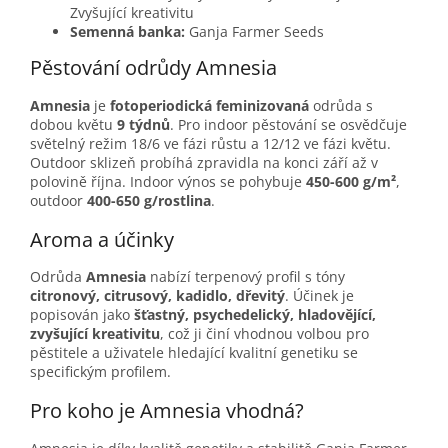
Zvyšující kreativitu
Semenná banka:
Ganja Farmer Seeds
Pěstování odrůdy Amnesia
Amnesia
je
fotoperiodická feminizovaná
odrůda s
dobou květu
9 týdnů
. Pro indoor pěstování se osvědčuje
světelný režim 18/6 ve fázi růstu a 12/12 ve fázi květu.
Outdoor sklizeň probíhá zpravidla na konci září až v
polovině října. Indoor výnos se pohybuje
450-600 g/m²
,
outdoor
400-650 g/rostlina
.
Aroma a účinky
Odrůda
Amnesia
nabízí terpenový profil s tóny
citronový, citrusový, kadidlo, dřevitý
. Účinek je
popisován jako
šťastný, psychedelický, hladovějící,
zvyšující kreativitu
, což ji činí vhodnou volbou pro
pěstitele a uživatele hledající kvalitní genetiku se
specifickým profilem.
Pro koho je Amnesia vhodná?